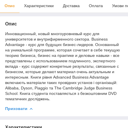
Опис
Характеристики
Доставка
Оплата
Умови п
Опис
Инновационный, новый многоуровневый курс для
университетов и внутрифирменного сектора. Business
Advantage - курс для будущих бизнес-лидеров. Основанный
на уникальной программе, которая сочетает в себе текущую
теорию бизнеса, бизнес на практике и деловые навыки - все
представлены с использованием подлинного, экспертного
вклада - курс содержит конкретные результаты, связанные с
бизнесом, которые делают материал очень актуальным и
интересным. Книги рівня Advanced Business Advantage
включають матеріали таких провідних установ і організацій:
Alibaba, Dyson, Piaggio та The Cambridge Judge Business
School. Книга студента поставляється з безкоштовним DVD
тематичних досліджень.
Приховати
Характеристики