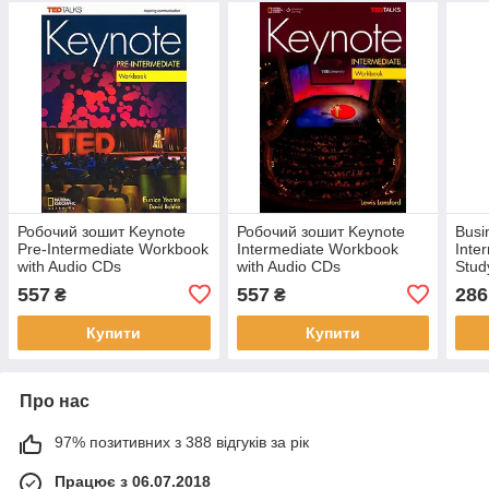
Робочий зошит Keynote
Робочий зошит Keynote
Busi
Pre-Intermediate Workbook
Intermediate Workbook
Inte
with Audio CDs
with Audio CDs
Stud
557
557
286
₴
₴
Купити
Купити
Про нас
97% позитивних з 388 відгуків за рік
Працює з 06.07.2018