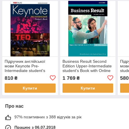
Підручник англійської
Business Result Second
Підр
мови Keynote Pre-
Edition Upper-Intermediate
мови
Intermediate student's
student's Book with Online
stud
Book with DVD-ROM
Practice (Підручник з
Time
810
1 769
580
₴
₴
кодом)
Купити
Купити
Про нас
97% позитивних з 388 відгуків за рік
Працює з 06.07.2018