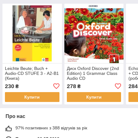
Leichte Beute; Buch +
Диск Oxford Discover (2nd
Echo
Audio-CD STUFE 3 - А2-В1
Edition) 1 Grammar Class
+ CD
(Книга)
Audio CD
(роб
230
278
284
₴
₴
Купити
Купити
Про нас
97% позитивних з 388 відгуків за рік