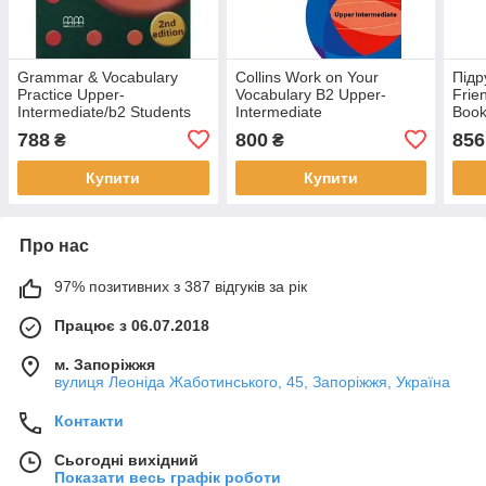
Grammar & Vocabulary
Collins Work on Your
Підр
Practice Upper-
Vocabulary B2 Upper-
Frie
Intermediate/b2 Students
Intermediate
Boo
Book Mitchell H
788
800
856
₴
₴
9789605091972
Купити
Купити
Про нас
97% позитивних з 387 відгуків за рік
Працює з 06.07.2018
м. Запоріжжя
вулиця Леоніда Жаботинського, 45, Запоріжжя, Україна
Контакти
Сьогодні вихідний
Показати весь графік роботи