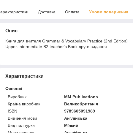
арактеристики
Доставка
Оплата
Умови повернення
Опис
Книга для вчителя Grammar & Vocabulary Practice (2nd Edition)
Upper-Intermediate B2 teacher's Book друге видання
Характеристики
Основні
Виробник
MM Publications
Країна виробник
Великобританія
ISBN
9789605091989
Вивчення мови
Англійська
Вид палітурки
М'який
Мова видання
Англійська