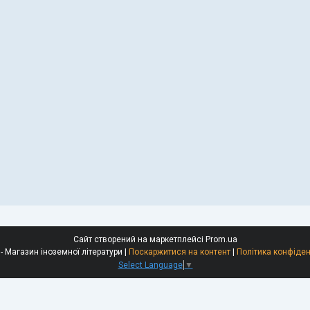
Сайт створений на маркетплейсі
Prom.ua
Polyglot - Магазин іноземної літератури |
Поскаржитися на контент
|
Політика конфіден
Select Language
▼