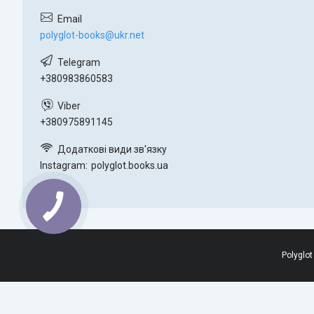
polyglot-books@ukr.net
+380983860583
+380975891145
Instagram
polyglot.books.ua