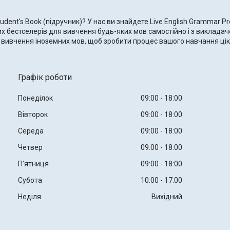
udent's Book (підручник)? У нас ви знайдете Live English Grammar P
ових бестселерів для вивчення будь-яких мов самостійно і з виклада
для вивчення іноземних мов, щоб зробити процес вашого навчання ц
Графік роботи
Понеділок
09:00
18:00
Вівторок
09:00
18:00
Середа
09:00
18:00
Четвер
09:00
18:00
Пʼятниця
09:00
18:00
Субота
10:00
17:00
Неділя
Вихідний