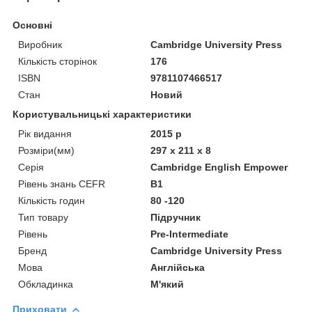
Основні
Виробник
Cambridge University Press
Кількість сторінок
176
ISBN
9781107466517
Стан
Новий
Користувальницькі характеристики
Рік видання
2015 р
Розміри(мм)
297 x 211 x 8
Серія
Cambridge English Empower
Рівень знань CEFR
B1
Кількість годин
80 -120
Тип товару
Підручник
Рівень
Pre-Intermediate
Бренд
Cambridge University Press
Мова
Англійська
Обкладинка
М'який
Приховати