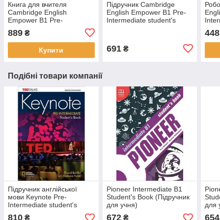
Книга для вчителя
Підручник Cambridge
Робо
Cambridge English
English Empower B1 Pre-
Engl
Empower B1 Pre-
Intermediate student's
Inte
Intermediate teacher's
Book
with
889
448
₴
Book
Down
691
₴
Купити
Подібні товари компанії
Підручник англійської
Pioneer Intermediate B1
Pion
мови Keynote Pre-
Student's Book (Підручник
Stud
Intermediate student's
для учня)
для 
Book with DVD-ROM
810
672
654
₴
₴