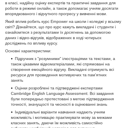
в класі, надійну оцінку експертів та практичні завдання для
роботи в режимі онлайн, а також допомагає учням досягати
впорядкованого і відчутного прогресу у вивченні мови.
Який вплив робить курс Empower на школи і коледжі у всьому
світі? Дізнайтеся, що про курс кажуть викладачі і студенти і
ознайомтеся з результатами їх досягнень за допомогою
даних і відео-відгуків, відображених в ході чотирьох
досліджень по впливу курсу.
Основні характеристики:
Підручник з "розумними" ілюстраціями та текстами, а
також цікавими відеоматеріалами, які спрямовані на
створення емоційного відгуку. Викладачі отримують всі
ресурси для проведення мотивуючих та пам'ятних
занять
Оцінки розроблені та підтверджені експертами
Cambridge English Language Assessment. Всі завдання
були попередньо протестовані з метою підтвердження
точності, значущості та чесності в оцінюванні знань
Індивідуальні варіанти навчання надають учням
можливість і мотивацію практикувати мову за межами
класних занять, даючи їм можливість самостійно