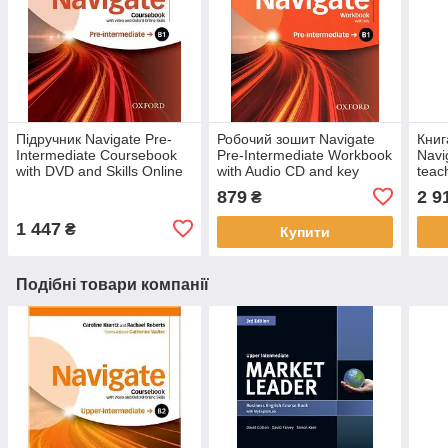
Підручник Navigate Pre-
Робочий зошит Navigate
Книг
Intermediate Coursebook
Pre-Intermediate Workbook
Navi
with DVD and Skills Online
with Audio CD and key
teac
teac
879
2 9
₴
Reso
1 447
₴
Купити
Подібні товари компанії