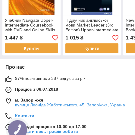
Учебник Navigate Upper-
Підручник англійської
New 
Intermediate Coursebook
мови Market Leader (3rd
Inte
with DVD and Online Skills
Edition) Upper-Intermediate
Book
Coursebook with DVD-
(Під
1 447
1 015
1 4
₴
₴
ROM and
Купити
Купити
Про нас
97% позитивних з 387 відгуків за рік
Працює з 06.07.2018
м. Запоріжжя
вулиця Леоніда Жаботинського, 45, Запоріжжя, Україна
Контакти
Сьогодні працює з 10:00 до 17:00
Показати весь графік роботи