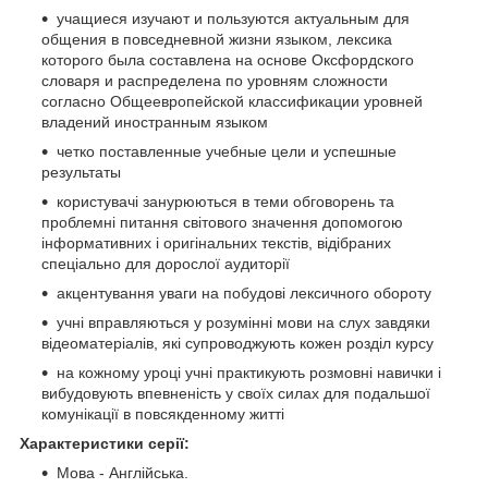
учащиеся изучают и пользуются актуальным для
общения в повседневной жизни языком, лексика
которого была составлена на основе Оксфордского
словаря и распределена по уровням сложности
согласно Общеевропейской классификации уровней
владений иностранным языком
четко поставленные учебные цели и успешные
результаты
користувачі занурюються в теми обговорень та
проблемні питання світового значення допомогою
інформативних і оригінальних текстів, відібраних
спеціально для дорослої аудиторії
акцентування уваги на побудові лексичного обороту
учні вправляються у розумінні мови на слух завдяки
відеоматеріалів, які супроводжують кожен розділ курсу
на кожному уроці учні практикують розмовні навички і
вибудовують впевненість у своїх силах для подальшої
комунікації в повсякденному житті
Характеристики серії:
Мова - Англійська.