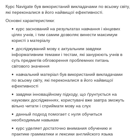
Курс Navigate був використаний викладачами по всьому світу,
які переконалися в його найвищої ефективності.
Основні характеристики:
курс заснований на результатах навчання і кінцевих
цілях учнів, і тим самим дозволяє винести максимум
користі з матеріалу
досліджуваний мову є актуальним завдяки
інформативним темами і тестам, які занурюють учнів в
суть предметів обговорення проблемних питань
світового значення
навчальний матеріал був використаний викладачами
по всьому світу, які переконалися в його найвищої
ефективності
завдяки інноваційному підходу, що ґрунтується на
наукових дослідженнях, користувачі вже завтра зможуть
вільно читати і сприймати мову на слух
данный подход помогает с нуля обучиться
необходимым навыкам
курс уделяет достаточно внимания обучению и
практике грамматики и лексики английского языка