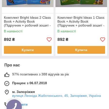
Комплект Bright Ideas 2 Class
Комплект Bright Ideas 1 Class
Book + Activity Book
Book + Activity Book
(Підручник + робочий зошит -
(Підручник + робочий зошит -
оригінал)
оригінал)
В наявності
В наявності
892
892
₴
₴
Купити
Купити
Про нас
97% позитивних з 388 відгуків за рік
Працює з 06.07.2018
м. Запоріжжя
вулиця Леоніда Жаботинського, 45, Запоріжжя, Україна
Контакти