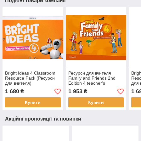
Подібні товари компанії
Bright Ideas 4 Classroom
Ресурси для вчителя
Brig
Resource Pack (Ресурси
Family and Friends 2nd
Reso
для вчителя)
Edition 4 teacher's
для 
Resource Pack
1 680
1 953
1 6
₴
₴
Купити
Купити
Акційні пропозиції та новинки