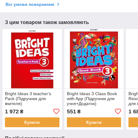
Всі умови повернення
З цим товаром також замовляють
Bright Ideas 3 teacher's
Bright Ideas 3 Class Book
Brig
Pack (Підручник для
with App (Підручник для
Reso
вчителя)
учня+Додаток)
для 
1 972
551
1 6
₴
₴
Купити
Купити