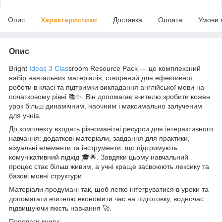
Опис
Характеристики
Доставка
Оплата
Умови 
Опис
Bright
Ideas 3 Clas
sroom Resource Pack
— це комплексний
набір навчальних матеріалів, створений для ефективної
роботи в класі та підтримки викладання англійської мови на
початковому рівні 📚✨. Він допомагає вчителю зробити кожен
урок більш динамічним, наочним і максимально залученим
для учнів.
До комплекту входять різноманітні ресурси для інтерактивного
навчання: додаткові матеріали, завдання для практики,
візуальні елементи та інструменти, що підтримують
комунікативний підхід 🎓🌟. Завдяки цьому навчальний
процес стає більш живим, а учні краще засвоюють лексику та
базові мовні структури.
Матеріали продумані так, щоб легко інтегруватися в уроки та
допомагати вчителю економити час на підготовку, водночас
підвищуючи якість навчання 🚀.
Переваги книги: