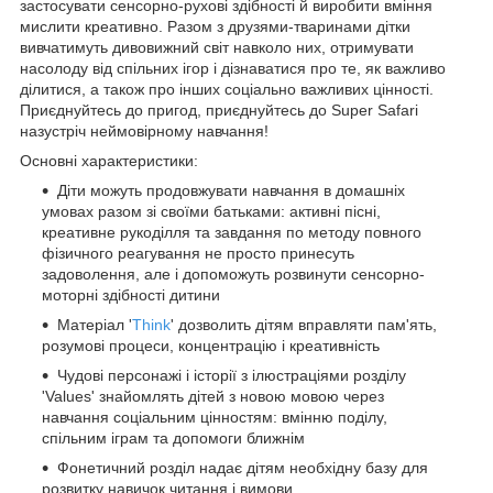
застосувати сенсорно-рухові здібності й виробити вміння
мислити креативно. Разом з друзями-тваринами дітки
вивчатимуть дивовижний світ навколо них, отримувати
насолоду від спільних ігор і дізнаватися про те, як важливо
ділитися, а також про інших соціально важливих цінності.
Приєднуйтесь до пригод, приєднуйтесь до Super Safari
назустріч неймовірному навчання!
Основні характеристики:
Діти можуть продовжувати навчання в домашніх
умовах разом зі своїми батьками: активні пісні,
креативне рукоділля та завдання по методу повного
фізичного реагування не просто принесуть
задоволення, але і допоможуть розвинути сенсорно-
моторні здібності дитини
Матеріал '
Think
' дозволить дітям вправляти пам'ять,
розумові процеси, концентрацію і креативність
Чудові персонажі і історії з ілюстраціями розділу
'Values' знайомлять дітей з новою мовою через
навчання соціальним цінностям: вмінню поділу,
спільним іграм та допомоги ближнім
Фонетичний розділ надає дітям необхідну базу для
розвитку навичок читання і вимови