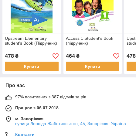
Upstream Elementary
Access 1 Student's Book
Upst
student's Book (Підручник)
(підручник)
stud
478
464
478
₴
₴
Купити
Купити
Про нас
97% позитивних з 387 відгуків за рік
Працює з 06.07.2018
м. Запоріжжя
вулиця Леоніда Жаботинського, 45, Запоріжжя, Україна
Контакти