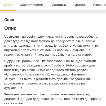
Опис
Характеристики
Доставка
Оплата
Умови п
Опис
Опис
Upstream - це серія підручників, яка спеціально розроблена
для студентів від початкового до просунутого рівня. Кожна
книга складається з п'яти модулів і забезпечує систематичну
підготовку з усіх чотирьох мовних навичок - аудіювання,
говоріння, читання й письма - необхідним на цих рівнях.
Підручник і робочий зошит розраховані на те, щоб охопити
приблизно 60-80 годин класної роботи. Робочі зошити для
початківців до рівня нижче середнього містять розділи
«Словник», «Граматика», «Комунікація», «Читання»,
«Слухання і лист» з різними мотивуючими завданнями і
корисними вправами, а також аудіозаписи вправ на
аудіювання.
Книга для вчителя містить покрокові навчальні нотатки,
додаткові ідеї для додаткових занять і повний ключ до вправ в
книгах учнів.