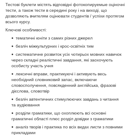
Тестові буклети містять відповідні фотокопируемые оціночні
тести, а також тести в середині року і на виході, що
дозволяють вчителям оцінювати студентів / успіхи протягом
всього курсу.
Ключові особливості:
тематичні юніти з самих різних джерел
безліч міжкультурних і крос-освітніх тим
систематичне розвиток усіх чотирьох мовних навичок
через складні реалістичні завдання, які заохочують
особисту участь учня
лексичні вправи, практикуючі і активують весь
необхідний словниковий запас, включаючи
словосполучення, повсякденний англійська, фразові
дієслова, словотвір
безліч автентичних стимулюючих завдань з читання
та аудіювання
розділи граматики, що охоплюють всі основні
граматичні області плюс розділ довідки з граматики
аналіз творів і практика по всіх видах листи з повними
прикладами