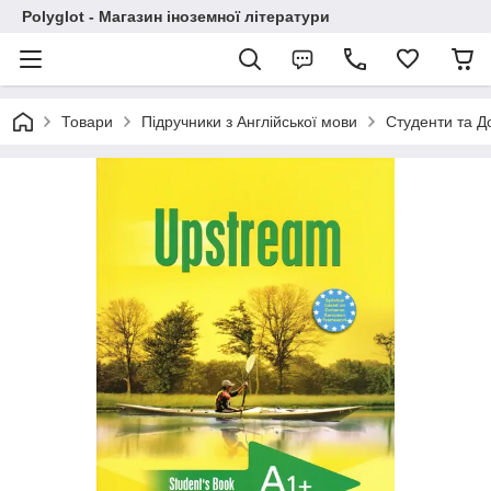
Polyglot - Магазин іноземної літератури
Товари
Підручники з Англійської мови
Студенти та Д