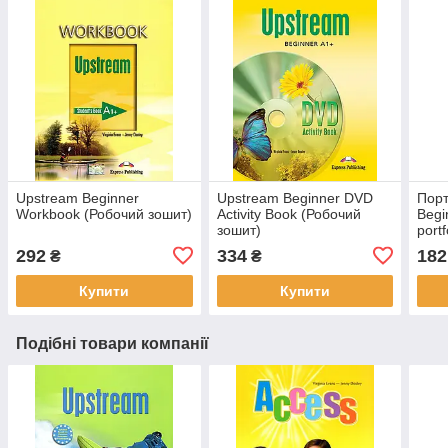
Upstream Beginner
Upstream Beginner DVD
Порт
Workbook (Робочий зошит)
Activity Book (Робочий
Begi
зошит)
portf
292
334
182
₴
₴
Купити
Купити
Подібні товари компанії