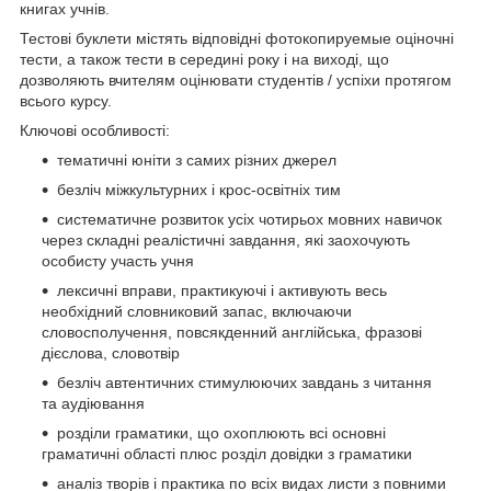
книгах учнів.
Тестові буклети містять відповідні фотокопируемые оціночні
тести, а також тести в середині року і на виході, що
дозволяють вчителям оцінювати студентів / успіхи протягом
всього курсу.
Ключові особливості:
тематичні юніти з самих різних джерел
безліч міжкультурних і крос-освітніх тим
систематичне розвиток усіх чотирьох мовних навичок
через складні реалістичні завдання, які заохочують
особисту участь учня
лексичні вправи, практикуючі і активують весь
необхідний словниковий запас, включаючи
словосполучення, повсякденний англійська, фразові
дієслова, словотвір
безліч автентичних стимулюючих завдань з читання
та аудіювання
розділи граматики, що охоплюють всі основні
граматичні області плюс розділ довідки з граматики
аналіз творів і практика по всіх видах листи з повними