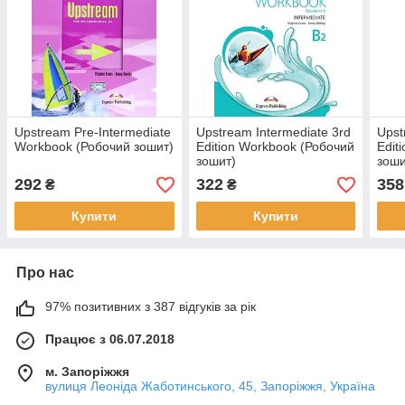
Upstream Pre-Intermediate
Upstream Intermediate 3rd
Upst
Workbook (Робочий зошит)
Edition Workbook (Робочий
Edit
зошит)
зоши
292
322
358
₴
₴
Купити
Купити
Про нас
97% позитивних з 387 відгуків за рік
Працює з 06.07.2018
м. Запоріжжя
вулиця Леоніда Жаботинського, 45, Запоріжжя, Україна