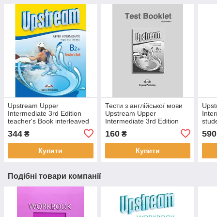
Upstream Upper
Тести з англійської мови
Upst
Intermediate 3rd Edition
Upstream Upper
Inte
teacher's Book interleaved
Intermediate 3rd Edition
stud
(Книга для вчителя)
Test Booklet
344
160
590
₴
₴
Купити
Купити
Подібні товари компанії