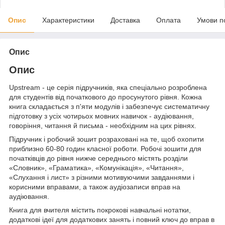
Опис
Характеристики
Доставка
Оплата
Умови п
Опис
Опис
Upstream - це серія підручників, яка спеціально розроблена
для студентів від початкового до просунутого рівня. Кожна
книга складається з п'яти модулів і забезпечує систематичну
підготовку з усіх чотирьох мовних навичок - аудіювання,
говоріння, читання й письма - необхідним на цих рівнях.
Підручник і робочий зошит розраховані на те, щоб охопити
приблизно 60-80 годин класної роботи. Робочі зошити для
початківців до рівня нижче середнього містять розділи
«Словник», «Граматика», «Комунікація», «Читання»,
«Слухання і лист» з різними мотивуючими завданнями і
корисними вправами, а також аудіозаписи вправ на
аудіювання.
Книга для вчителя містить покрокові навчальні нотатки,
додаткові ідеї для додаткових занять і повний ключ до вправ в