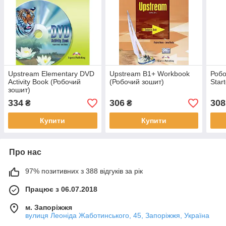
Upstream Elementary DVD
Upstream B1+ Workbook
Робо
Activity Book (Робочий
(Робочий зошит)
Start
зошит)
334
306
308
₴
₴
Купити
Купити
Про нас
97% позитивних з 388 відгуків за рік
Працює з 06.07.2018
м. Запоріжжя
вулиця Леоніда Жаботинського, 45, Запоріжжя, Україна