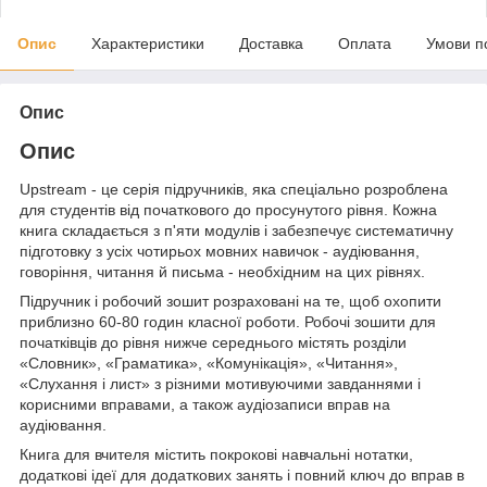
Опис
Характеристики
Доставка
Оплата
Умови п
Опис
Опис
Upstream - це серія підручників, яка спеціально розроблена
для студентів від початкового до просунутого рівня. Кожна
книга складається з п'яти модулів і забезпечує систематичну
підготовку з усіх чотирьох мовних навичок - аудіювання,
говоріння, читання й письма - необхідним на цих рівнях.
Підручник і робочий зошит розраховані на те, щоб охопити
приблизно 60-80 годин класної роботи. Робочі зошити для
початківців до рівня нижче середнього містять розділи
«Словник», «Граматика», «Комунікація», «Читання»,
«Слухання і лист» з різними мотивуючими завданнями і
корисними вправами, а також аудіозаписи вправ на
аудіювання.
Книга для вчителя містить покрокові навчальні нотатки,
додаткові ідеї для додаткових занять і повний ключ до вправ в