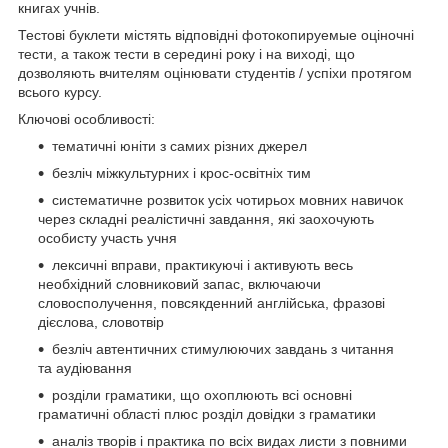
книгах учнів.
Тестові буклети містять відповідні фотокопируемые оціночні
тести, а також тести в середині року і на виході, що
дозволяють вчителям оцінювати студентів / успіхи протягом
всього курсу.
Ключові особливості:
тематичні юніти з самих різних джерел
безліч міжкультурних і крос-освітніх тим
систематичне розвиток усіх чотирьох мовних навичок
через складні реалістичні завдання, які заохочують
особисту участь учня
лексичні вправи, практикуючі і активують весь
необхідний словниковий запас, включаючи
словосполучення, повсякденний англійська, фразові
дієслова, словотвір
безліч автентичних стимулюючих завдань з читання
та аудіювання
розділи граматики, що охоплюють всі основні
граматичні області плюс розділ довідки з граматики
аналіз творів і практика по всіх видах листи з повними