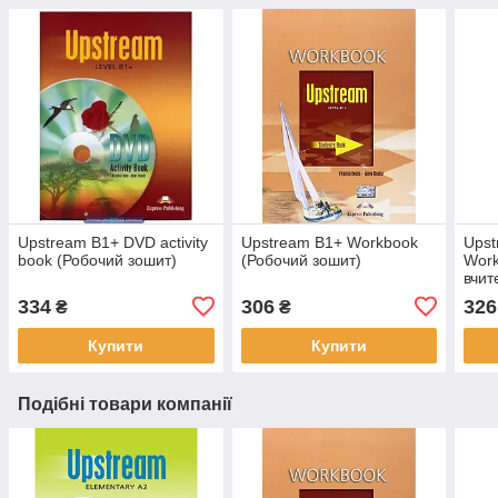
Upstream B1+ DVD activity
Upstream B1+ Workbook
Upst
book (Робочий зошит)
(Робочий зошит)
Work
вчит
334
306
326
₴
₴
Купити
Купити
Подібні товари компанії