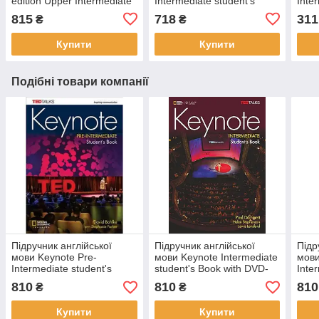
edition Upper Intermediate
Intermediate student's
Inte
student's Book with DVD-
Book
with
815
718
311
₴
₴
ROM and Online
Купити
Купити
Подібні товари компанії
Підручник англійської
Підручник англійської
Підр
мови Keynote Pre-
мови Keynote Intermediate
мови
Intermediate student's
student's Book with DVD-
Inte
Book with DVD-ROM
ROM
Boo
810
810
810
₴
₴
Купити
Купити