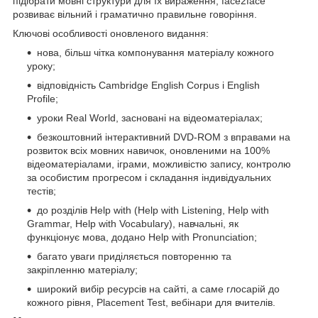
підібрати мовні структури для їх вираження, face2face
розвиває вільний і граматично правильне говоріння.
Ключові особливості оновленого видання:
нова, більш чітка компонування матеріалу кожного
уроку;
відповідність Cambridge English Corpus і English
Profile;
уроки Real World, засновані на відеоматеріалах;
безкоштовний інтерактивний DVD-ROM з вправами на
розвиток всіх мовних навичок, оновленими на 100%
відеоматеріалами, іграми, можливістю запису, контролю
за особистим прогресом і складання індивідуальних
тестів;
до розділів Help with (Help with Listening, Help with
Grammar, Help with Vocabulary), навчальні, як
функціонує мова, додано Help with Pronunciation;
багато уваги приділяється повторенню та
закріпленню матеріалу;
широкий вибір ресурсів на сайті, а саме глосарій до
кожного рівня, Placement Test, вебінари для вчителів.