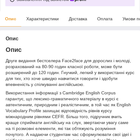
Опис
Характеристики
Доставка
Оплата
Умови п
Опис
Опис
Друге видання бестселера Face2face для дорослих і молоді,
розрахований на 80-90 годин класної роботи, може бути
розширений до 120 годин. Гнучкий, легкий у використанні курс
для тих, хто хоче швидко навчитися говорити і здобути
впевненість у спілкуванні англійською.
Використання інформації з Cambridge English Corpus
гарантує, що лексико-граматичного матеріалу в курсі є
автентичним, природним і реалістичним, в той час як English
Vocabulary Profile захищає відповідність рівнів курсу
міжнародним рівнями CEFR. Більш того, підручник вчить
краще сприймати англійську на слух, звертаючи увагу саме
на ті розмовні елементи, які так обтяжують розуміння
почутого. А надаючи студентам час сформулювати свої ідеї і