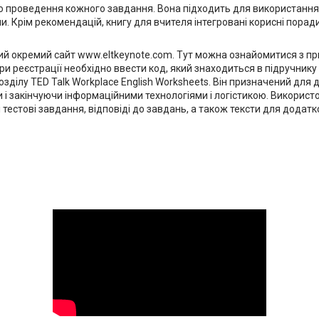
ї до проведення кожного завдання. Вона підходить для використання 
. Крім рекомендацій, книгу для вчителя інтегровані корисні поради
 окремий сайт www.eltkeynote.com. Тут можна ознайомитися з прикл
и реєстрації необхідно ввести код, який знаходиться в підручнику 
озділу TED Talk Workplace English Worksheets. Він призначений для 
 і закінчуючи інформаційними технологіями і логістикою. Використо
естові завдання, відповіді до завдань, а також тексти для додатк