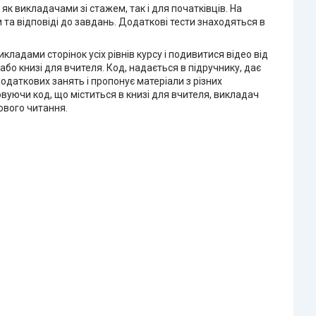
як викладачами зі стажем, так і для початківців. На
 та відповіді до завдань. Додаткові тести знаходяться в
адами сторінок усіх рівнів курсу і подивитися відео від
або книзі для вчителя. Код, надається в підручнику, дає
додаткових занять і пропонує матеріали з різних
вуючи код, що міститься в книзі для вчителя, викладач
ового читання.