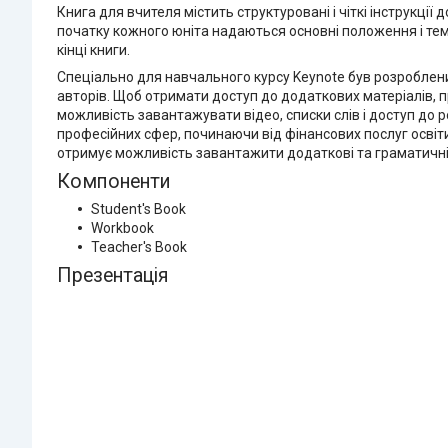
Книга для вчителя містить структуровані і чіткі інструкці
початку кожного юніта надаються основні положення і теми
кінці книги.
Спеціально для навчального курсу Keynote був розроблений
авторів. Щоб отримати доступ до додаткових матеріалів, пр
можливість завантажувати відео, списки слів і доступ до р
професійних сфер, починаючи від фінансових послуг освіти
отримує можливість завантажити додаткові та граматичні т
Компоненти
Student's Book
Workbook
Teacher's Book
Презентація