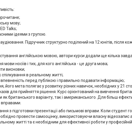
ивість:
прочитане;
ську мову;
ED Talks;
асними ідеями з групою.
аудіювання. Підручник структурно поділений на 12 юнітів, після к
стування англійською мовою, автори курси додали ще кілька завда
я мови носіїв і тих, для кого англійська - це друга мова;
ити висновки;
к спілкування в реальному житті;
и впевненість перед публікою і правильно подавати інформацію;
, його мета полягає у розвитку різних навичок, необхідних у 21 ст
оказів для прийняття рішення. Курс орієнтований на вивчення брита
 як британського варіанту, так і американського. Для більш ефект
 вправами.
ня з підготовки презентації або письмові вправи. Коли студент готу
еобхідно провести самооцінку, використовуючи власну відеозапис
льному житті та є необхідним для ефективної роботи у професійній