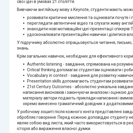
свої ідеї в умовах 21 століття.
Вивчаючи англійську мову з Keynote, студенти мають можл
розвивати критичне мислення та оцінювати почуте і 
переглядати автентичне відео та слухати живу англій
знаходити нові мотиваційні ідеї презентації спікерів T
удосконалювати презентаційні навички і ділитися вл
У підручнику абсолютно опрацьовується читання, письмо, 
знань.
Крім загальних навичок, необхідних для ефективного кори
Authentic listening - завдання, спрямована на розумінн
Critical thinking допомагає студентам оцінювати і роб
Vocabulary in context - завдання для розвитку навичо
Presentation skills допомагають студентам розвиват
21st Century Outcomes - абсолютно унікальна завдання
написання висновків і закінчуючи аналізом і оцінкою д
матеріалу автори подають приклади написання і вимови
окремо винесено граматичний довідник з додатковими
У робочому зошиті після кожного юніта представлені завдан
обробляє говоріння. Перед кожною доповіддю студенту н
являє собою вид листа, який часто використовується в реа
історія або вираження власної думки.