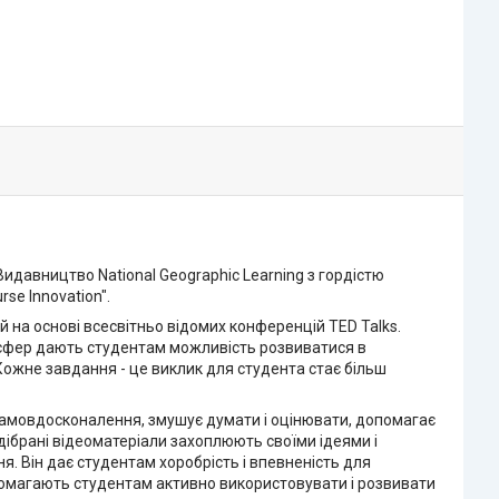
Видавництво National Geographic Learning з гордістю
se Innovation".
 на основі всесвітньо відомих конференцій TED Talks.
их сфер дають студентам можливість розвиватися в
Кожне завдання - це виклик для студента стає більш
і самовдосконалення, змушує думати і оцінювати, допомагає
дібрані відеоматеріали захоплюють своїми ідеями і
я. Він дає студентам хоробрість і впевненість для
допомагають студентам активно використовувати і розвивати