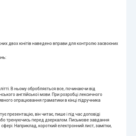
ожних двох юнітів наведено вправи для контролю засвоєних
нь:
олітті. В ньому обробляється все, починаючи від
нського англійської мови. При розробці лексичного
ивного опрацювання граматики в кінці підручника
є презентацію, він читає, пише і під час доповіді
 або тренуючись перед дзеркалом. Письмове завдання
 сфері. Наприклад, короткий електронний лист, замітки,