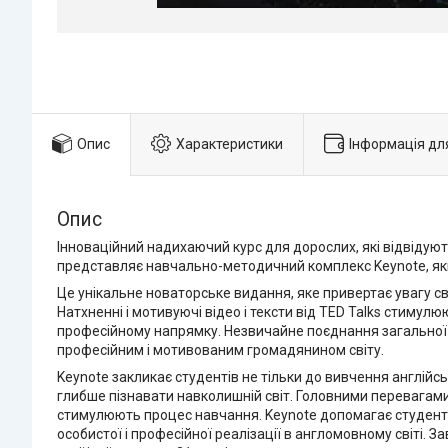
Опис
Характеристики
Інформація дл
Опис
Інноваційний надихаючий курс для дорослих, які відвідуют
представляє навчально-методичний комплекс Keynote, який 
Це унікальне новаторське видання, яке привертає увагу с
Натхненні і мотивуючі відео і тексти від TED Talks стиму
професійному напрямку. Незвичайне поєднання загальної та
професійним і мотивованим громадянином світу.
Keynote закликає студентів не тільки до вивчення англійс
глибше пізнавати навколишній світ. Головними перевагами 
стимулюють процес навчання. Keynote допомагає студентам 
особистої і професійної реалізації в англомовному світі.