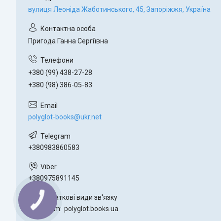
вулиця Леоніда Жаботинського, 45, Запоріжжя, Україна
Пригода Ганна Сергіївна
+380 (99) 438-27-28
+380 (98) 386-05-83
polyglot-books@ukr.net
+380983860583
+380975891145
Instagram
polyglot.books.ua