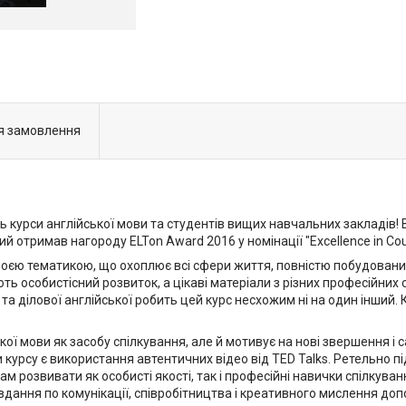
я замовлення
ь курси англійської мови та студентів вищих навчальних закладів! 
отримав нагороду ELTon Award 2016 у номінації "Excellence in Cour
воєю тематикою, що охоплює всі сфери життя, повністю побудований
люють особистісний розвиток, а цікаві матеріали з різних професійн
 ділової англійської робить цей курс несхожим ні на один інший. 
ької мови як засобу спілкування, але й мотивує на нові звершення 
курсу є використання автентичних відео від TED Talks. Ретельно пі
розвивати як особисті якості, так і професійні навички спілкуванн
 Завдання по комунікації, співробітництва і креативного мислення 