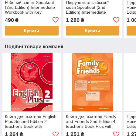
Робочий зошит Speakout
Підручник англійської
Підр
(2nd Edition) Intermediate
мови Speakout (2nd
мови
Workbook with Key
Edition) Intermediate
Edit
student's Book with DVD-
stud
490
1 280
1 0
₴
₴
ROM and MyLab Pack
RO
Купити
Купити
Подібні товари компанії
Книга для вчителя English
Книга для вчителя Family
Підр
Plus Second Edition 2
and Friends 2nd Edition 4
мови
teacher's Book with
teacher's Book Plus with
Edit
teacher's Resource Disk
Assessment and Resource
teac
1 264
1 251
1 2
₴
₴