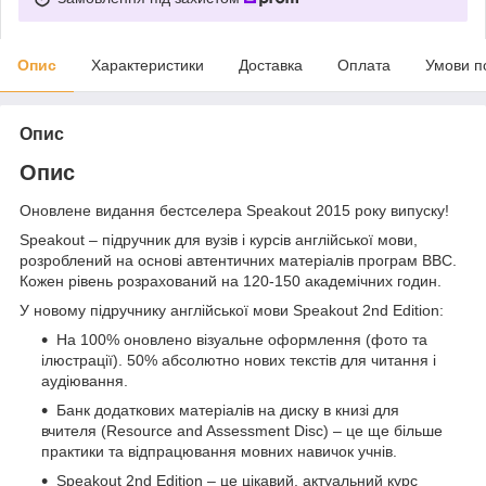
Опис
Характеристики
Доставка
Оплата
Умови п
Опис
Опис
Оновлене видання бестселера Speakout 2015 року випуску!
Speakout – підручник для вузів і курсів англійської мови,
розроблений на основі автентичних матеріалів програм BBC.
Кожен рівень розрахований на 120-150 академічних годин.
У новому підручнику англійської мови Speakout 2nd Edition:
На 100% оновлено візуальне оформлення (фото та
ілюстрації). 50% абсолютно нових текстів для читання і
аудіювання.
Банк додаткових матеріалів на диску в книзі для
вчителя (Resource and Assessment Disc) – це ще більше
практики та відпрацювання мовних навичок учнів.
Speakout 2nd Edition – це цікавий, актуальний курс