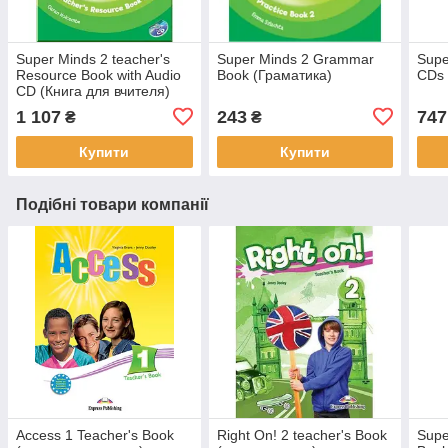
Super Minds 2 teacher's
Super Minds 2 Grammar
Supe
Resource Book with Audio
Book (Граматика)
CDs 
CD (Книга для вчителя)
1 107
243
747
₴
₴
Купити
Купити
Подібні товари компанії
Access 1 Teacher's Book
Right On! 2 teacher's Book
Supe