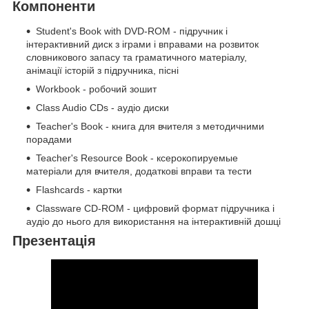
Компоненти
Student's Book with DVD-ROM - підручник і
інтерактивний диск з іграми і вправами на розвиток
словникового запасу та граматичного матеріалу,
анімації історій з підручника, пісні
Workbook - робочий зошит
Class Audio CDs - аудіо диски
Teacher's Book - книга для вчителя з методичними
порадами
Teacher's Resource Book - ксерокопируемые
матеріали для вчителя, додаткові вправи та тести
Flashcards - картки
Classware CD-ROM - цифровий формат підручника і
аудіо до нього для використання на інтерактивній дошці
Презентація