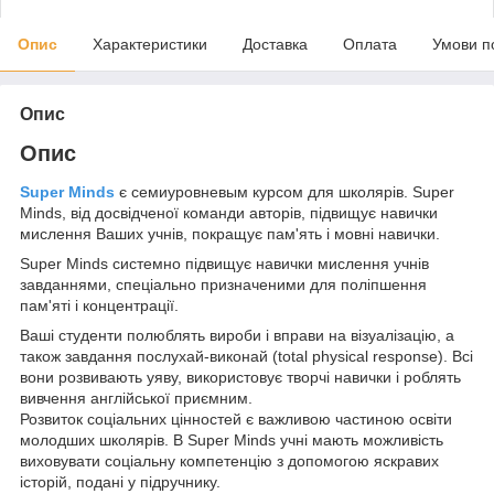
Опис
Характеристики
Доставка
Оплата
Умови п
Опис
Опис
Super Minds
є семиуровневым курсом для школярів. Super
Minds, від досвідченої команди авторів, підвищує навички
мислення Ваших учнів, покращує пам'ять і мовні навички.
Super Minds системно підвищує навички мислення учнів
завданнями, спеціально призначеними для поліпшення
пам'яті і концентрації.
Ваші студенти полюблять вироби і вправи на візуалізацію, а
також завдання послухай-виконай (total physical response). Всі
вони розвивають уяву, використовує творчі навички і роблять
вивчення англійської приємним.
Розвиток соціальних цінностей є важливою частиною освіти
молодших школярів. В Super Minds учні мають можливість
виховувати соціальну компетенцію з допомогою яскравих
історій, подані у підручнику.