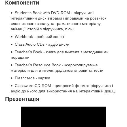
Компоненти
Student's Book with DVD-ROM - підручник і
інтерактивний диск з іграми і вправами на розвиток
словникового запасу та граматичного матеріалу,
анімації історій з підручника, пісні
Workbook - робочий зошит
Class Audio CDs - аудіо диски
Teacher's Book - книга для вчителя з методичними
порадами
Teacher's Resource Book - ксерокопируемые
матеріали для вчителя, додаткові вправи та тести
Flashcards - картки
Classware CD-ROM - цифровий формат підручника і
аудіо до нього для використання на інтерактивній дошці
Презентація