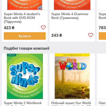
Super Minds 4 student's
Super Minds 4 Grammar
Supe
Book with DVD-ROM
Book (Граматика)
Book
(Підручник)
423
783
₴
243
₴
Купити
Подібні товари компанії
Super Minds 2 Workbook
Робочий зошит Our World
Own 