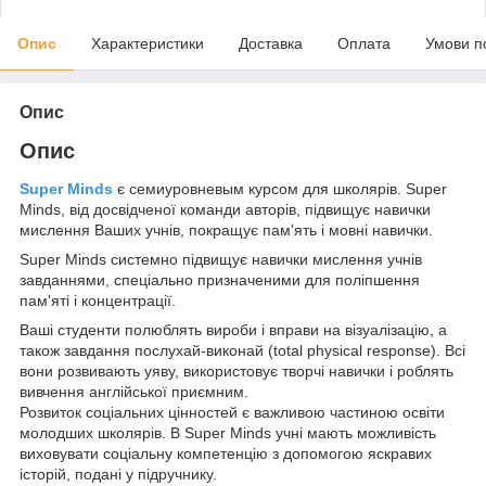
Опис
Характеристики
Доставка
Оплата
Умови п
Опис
Опис
Super Minds
є семиуровневым курсом для школярів. Super
Minds, від досвідченої команди авторів, підвищує навички
мислення Ваших учнів, покращує пам'ять і мовні навички.
Super Minds системно підвищує навички мислення учнів
завданнями, спеціально призначеними для поліпшення
пам'яті і концентрації.
Ваші студенти полюблять вироби і вправи на візуалізацію, а
також завдання послухай-виконай (total physical response). Всі
вони розвивають уяву, використовує творчі навички і роблять
вивчення англійської приємним.
Розвиток соціальних цінностей є важливою частиною освіти
молодших школярів. В Super Minds учні мають можливість
виховувати соціальну компетенцію з допомогою яскравих
історій, подані у підручнику.