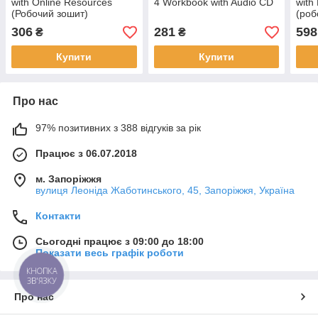
with Online Resources
4 Workbook with Audio CD
with
(Робочий зошит)
(роб
306
281
598
₴
₴
Купити
Купити
Про нас
97% позитивних з 388 відгуків за рік
Працює з 06.07.2018
м. Запоріжжя
вулиця Леоніда Жаботинського, 45, Запоріжжя, Україна
Контакти
Сьогодні працює з 09:00 до 18:00
Показати весь графік роботи
КНОПКА
ЗВ'ЯЗКУ
Про нас