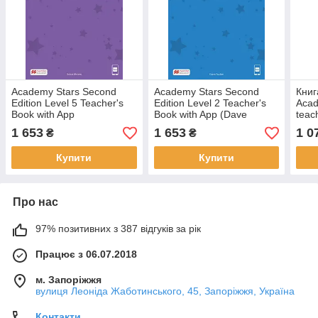
Academy Stars Second
Academy Stars Second
Книг
Edition Level 5 Teacher's
Edition Level 2 Teacher's
Acad
Book with App
Book with App (Dave
teac
Tucker) (Книга для
Ukra
1 653
1 653
1 0
₴
₴
учителя)
Купити
Купити
Про нас
97% позитивних з 387 відгуків за рік
Працює з 06.07.2018
м. Запоріжжя
вулиця Леоніда Жаботинського, 45, Запоріжжя, Україна
Контакти