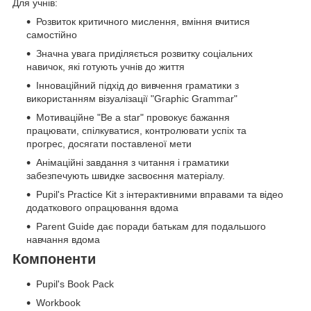
Для учнів:
Розвиток критичного мислення, вміння вчитися
самостійно
Значна увага приділяється розвитку соціальних
навичок, які готують учнів до життя
Інноваційний підхід до вивчення граматики з
використанням візуалізації "Graphic Grammar"
Мотиваційне "Be a star" провокує бажання
працювати, спілкуватися, контролювати успіх та
прогрес, досягати поставленої мети
Анімаційні завдання з читання і граматики
забезпечують швидке засвоєння матеріалу.
Pupil's Practice Kit з інтерактивними вправами та відео
додаткового опрацювання вдома
Parent Guide дає поради батькам для подальшого
навчання вдома
Компоненти
Pupil's Book Pack
Workbook