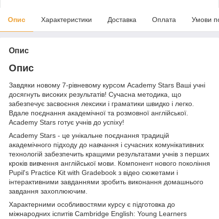
Опис
Характеристики
Доставка
Оплата
Умови п
Опис
Опис
Завдяки новому 7-рівневому курсом Academy Stars Ваші учні
досягнуть високих результатів! Сучасна методика, що
забезпечує засвоєння лексики і граматики швидко і легко.
Вдале поєднання академічної та розмовної англійської.
Academy Stars готує учнів до успіху!
Academy Stars - це унікальне поєднання традицій
академічного підходу до навчання і сучасних комунікативних
технологій забезпечить кращими результатами учнів з перших
кроків вивчення англійської мови. Компонент нового покоління
Pupil's Practice Kit with Gradebook з відео сюжетами і
інтерактивними завданнями зробить виконання домашнього
завдання захоплюючим.
Характерними особливостями курсу є підготовка до
міжнародних іспитів Cambridge English: Young Learners