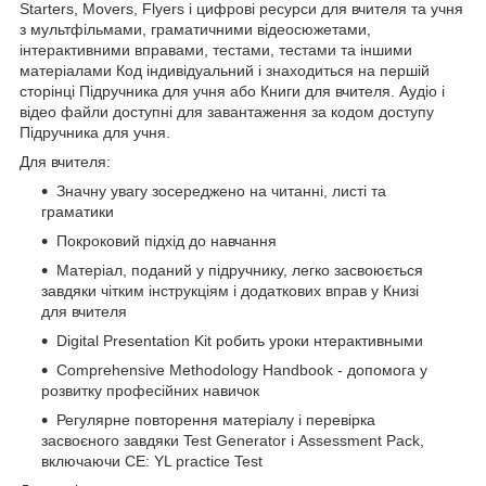
Starters, Movers, Flyers і цифрові ресурси для вчителя та учня
з мультфільмами, граматичними відеосюжетами,
інтерактивними вправами, тестами, тестами та іншими
матеріалами Код індивідуальний і знаходиться на першій
сторінці Підручника для учня або Книги для вчителя. Аудіо і
відео файли доступні для завантаження за кодом доступу
Підручника для учня.
Для вчителя:
Значну увагу зосереджено на читанні, листі та
граматики
Покроковий підхід до навчання
Матеріал, поданий у підручнику, легко засвоюється
завдяки чітким інструкціям і додаткових вправ у Книзі
для вчителя
Digital Presentation Kit робить уроки нтерактивными
Comprehensive Methodology Handbook - допомога у
розвитку професійних навичок
Регулярне повторення матеріалу і перевірка
засвоєного завдяки Test Generator і Assessment Pack,
включаючи CE: YL practice Test