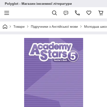
Polyglot - Магазин іноземної літератури
Товари
Підручники з Англійської мови
Молодша шко