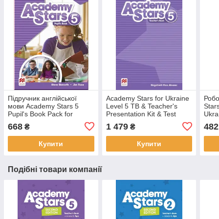
Підручник англійської
Academy Stars for Ukraine
Робо
мови Academy Stars 5
Level 5 TB & Teacher's
Star
Pupil's Book Pack for
Presentation Kit & Test
Ukra
Ukraine
Generator
668
1 479
482
₴
₴
Купити
Купити
Подібні товари компанії