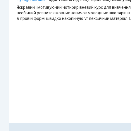
Яскравий і мотивуючий чотирирівневий курс для вивчення анг
всебічний розвиток мовних навичок молодших школярів в 1-
в ігровій формі швидко накопичую \т лексичний матеріал. Ц