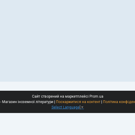
Сайт створений на маркетплейсі
Prom.ua
Polyglot - Магазин іноземної літератури |
Поскаржитися на контент
|
Політика конфіден
Select Language
▼