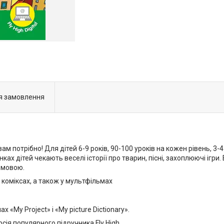
я замовлення
ам потрібно! Для дітей 6-9 років, 90-100 уроків на кожен рівень, 3-
ках дітей чекають веселі історії про тварин, пісні, захоплюючі і
ю мовою.
 коміксах, а також у мультфільмах
«My Project» і «My picture Dictionary».
сія популярного підручника Fly High