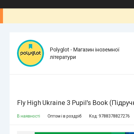
Polyglot - Магазин іноземної
літератури
Fly High Ukraine 3 Pupil's Book (Підру
В наявності
Оптом і в роздріб
Код:
9788378827276