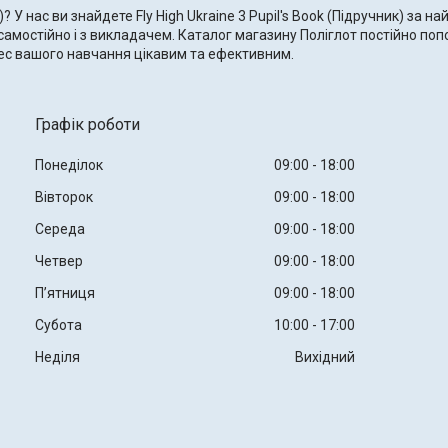
к)? У нас ви знайдете Fly High Ukraine 3 Pupil's Book (Підручник) за 
амостійно і з викладачем. Каталог магазину Поліглот постійно попо
ес вашого навчання цікавим та ефективним.
Графік роботи
Понеділок
09:00
18:00
Вівторок
09:00
18:00
Середа
09:00
18:00
Четвер
09:00
18:00
Пʼятниця
09:00
18:00
Субота
10:00
17:00
Неділя
Вихідний