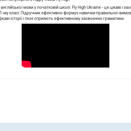
лійської мови у початковій школі. Fly High Ukraine - це цікаві і з
му класі. Підручник ефективно формує навички правильної вимови й
ікаві історії і пісні сприяють ефективному засвоєнню граматики.