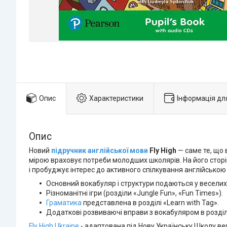
Опис
Характеристики
Інформація дл
Опис
Новий
підручник англійської мови
Fly High
— саме те, що в
мірою враховує потреби молодших школярів. На його сторін
і пробуджує інтерес до активного спілкування англійсько
Основний вокабуляр і структури подаються у веселих
Різноманітні ігри (розділи «Jungle Fun», «Fun Times»).
Граматика
представлена в розділі «Learn with Tag».
Додаткові розвиваючі вправи з вокабуляром в розділах 
Fly High Ukraine
- адаптована під Нову Українську Школу вер