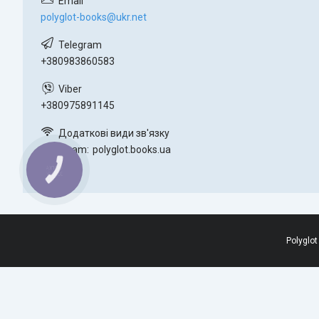
polyglot-books@ukr.net
+380983860583
+380975891145
Instagram
polyglot.books.ua
КНОПКА
ЗВ'ЯЗКУ