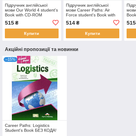
Підручник англійської
Підручник англійської
Підр
мови Our World 4 student's
мови Career Paths: Air
мови
Book with CD-ROM
Force student's Book with
Book
online access
515
514
515
₴
₴
Купити
Купити
Акційні пропозиції та новинки
–15%
Career Paths: Logistics
Student's Book БЕЗ КОДА!