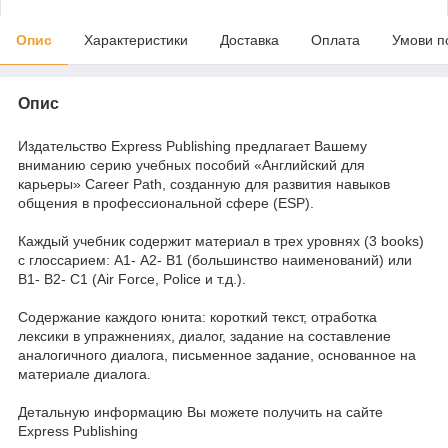
Опис
Характеристики
Доставка
Оплата
Умови п
Опис
Издательство Express Publishing предлагает Вашему
вниманию серию учебных пособий «Английский для
карьеры» Career Path, созданную для развития навыков
общения в профессиональной сфере (ESP).
Каждый учебник содержит материал в трех уровнях (3 books)
с глоссарием: А1- А2- В1 (большинство наименований) или
В1- В2- С1 (Air Force, Police и т.д.).
Содержание каждого юнита: короткий текст, отработка
лексики в упражнениях, диалог, задание на составление
аналогичного диалога, письменное задание, основанное на
материале диалога.
Детальную информацию Вы можете получить на сайте
Express Publishing