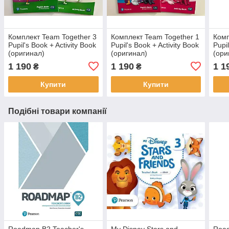
Комплект Team Together 3
Комплект Team Together 1
Комп
Pupil's Book + Activity Book
Pupil's Book + Activity Book
Pupil
(оригинал)
(оригинал)
(ори
1 190
1 190
1 1
₴
₴
Купити
Купити
Подібні товари компанії