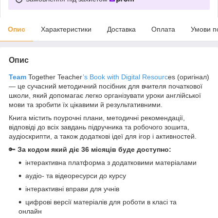
Опис
Характеристики
Доставка
Оплата
Умови п
Опис
Team
Together Teacher
’s Book with Digital Resourc
es (оригінал)
— це сучасний методичний посібник для вчителя початкової
школи, який допомагає легко організувати уроки англійської
мови та зробити їх цікавими й результативними.
Книга містить поурочні плани, методичні рекомендації,
відповіді до всіх завдань підручника та робочого зошита,
аудіоскрипти, а також додаткові ідеї для ігор і активностей.
🔑
За кодом який діє 36 місяців буде доступно:
інтерактивна платформа з додатковими матеріалами
аудіо- та відеоресурси до курсу
інтерактивні вправи для учнів
цифрові версії матеріалів для роботи в класі та
онлайн