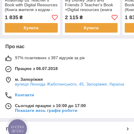
Roadmap B2 Teacher's
My Disney Stars and
Road
Book with Digital Resources
Friends 3 Teacher's Book
Book
(Книга вчителя з кодом -
+Digital resources (книга
(Кни
оригінал)
вчителя)
ориг
1 835
2 115
1 8
₴
₴
Купити
Купити
Про нас
97% позитивних з 387 відгуків за рік
Працює з 06.07.2018
м. Запоріжжя
вулиця Леоніда Жаботинського, 45, Запоріжжя, Україна
Контакти
Сьогодні працює з 10:00 до 17:00
Показати весь графік роботи
КНОПКА
Про нас
ЗВ'ЯЗКУ