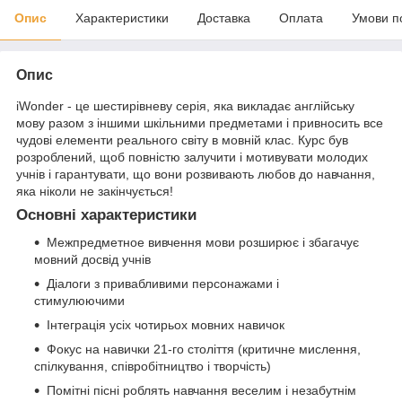
Опис
Характеристики
Доставка
Оплата
Умови п
Опис
iWonder - це шестирівневу серія, яка викладає англійську
мову разом з іншими шкільними предметами і привносить все
чудові елементи реального світу в мовній клас. Курс був
розроблений, щоб повністю залучити і мотивувати молодих
учнів і гарантувати, що вони розвивають любов до навчання,
яка ніколи не закінчується!
Основні характеристики
Межпредметное вивчення мови розширює і збагачує
мовний досвід учнів
Діалоги з привабливими персонажами і
стимулюючими
Інтеграція усіх чотирьох мовних навичок
Фокус на навички 21-го століття (критичне мислення,
спілкування, співробітництво і творчість)
Помітні пісні роблять навчання веселим і незабутнім