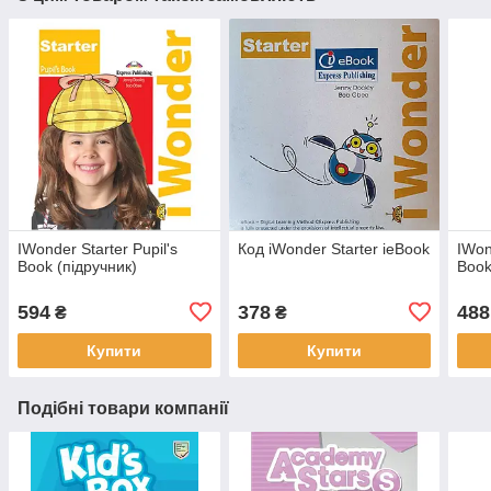
IWonder Starter Pupil's
Код iWonder Starter ieBook
IWon
Book (підручник)
Book
594
378
488
₴
₴
Купити
Купити
Подібні товари компанії