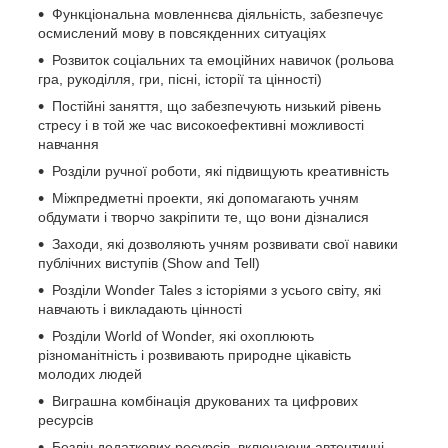
Функціональна мовленнєва діяльність, забезпечує
осмислений мову в повсякденних ситуаціях
Розвиток соціальних та емоційних навичок (рольова
гра, рукоділля, гри, пісні, історії та цінності)
Постійні заняття, що забезпечують низький рівень
стресу і в той же час високоефективні можливості
навчання
Розділи ручної роботи, які підвищують креативність
Міжпредметні проекти, які допомагають учням
обдумати і творчо закріпити те, що вони дізналися
Заходи, які дозволяють учням розвивати свої навики
публічних виступів (Show and Tell)
Розділи Wonder Tales з історіями з усього світу, які
навчають і викладають цінності
Розділи World of Wonder, які охоплюють
різноманітність і розвивають природне цікавість
молодих людей
Виграшна комбінація друкованих та цифрових
ресурсів
Безліч додаткових ресурсів, включаючи автентичні