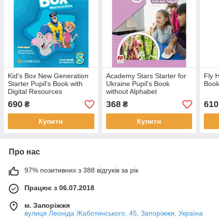
Kid's Box New Generation
Academy Stars Starter for
Fly 
Starter Pupil's Book with
Ukraine Pupil's Book
Book
Digital Resources
without Alphabet
(підручник)
Book(Підручник)
690
368
610
₴
₴
Купити
Купити
Про нас
97% позитивних з 388 відгуків за рік
Працює з 06.07.2018
м. Запоріжжя
вулиця Леоніда Жаботинського, 45, Запоріжжя, Україна