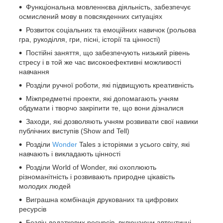
Функціональна мовленнєва діяльність, забезпечує
осмислений мову в повсякденних ситуаціях
Розвиток соціальних та емоційних навичок (рольова
гра, рукоділля, гри, пісні, історії та цінності)
Постійні заняття, що забезпечують низький рівень
стресу і в той же час високоефективні можливості
навчання
Розділи ручної роботи, які підвищують креативність
Міжпредметні проекти, які допомагають учням
обдумати і творчо закріпити те, що вони дізналися
Заходи, які дозволяють учням розвивати свої навики
публічних виступів (Show and Tell)
Розділи
Wonder
Tales з історіями з усього світу, які
навчають і викладають цінності
Розділи World of Wonder, які охоплюють
різноманітність і розвивають природне цікавість
молодих людей
Виграшна комбінація друкованих та цифрових
ресурсів
Безліч додаткових ресурсів, включаючи автентичні