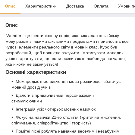
Опис
Характеристики
Доставка
Оплата
Умови п
Опис
iWonder - це шестирівневу серія, яка викладає англійську
мову разом з іншими шкільними предметами і привносить все
чудові елементи реального світу в мовній клас. Курс був
розроблений, щоб повністю залучити і мотивувати молодих
учнів і гарантувати, що вони розвивають любов до навчання,
яка ніколи не закінчується!
Основні характеристики
Межпредметное вивчення мови розширює і збагачує
мовний досвід учнів
Діалоги з привабливими персонажами і
стимулюючими
Інтеграція усіх чотирьох мовних навичок
Фокус на навички 21-го століття (критичне мислення,
спілкування, співробітництво і творчість)
Помітні пісні роблять навчання веселим і незабутнім