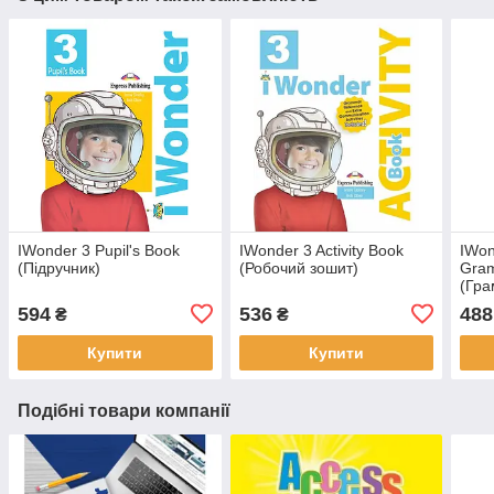
IWonder 3 Pupil's Book
IWonder 3 Activity Book
IWon
(Підручник)
(Робочий зошит)
Gram
(Гра
594
536
488
₴
₴
Купити
Купити
Подібні товари компанії