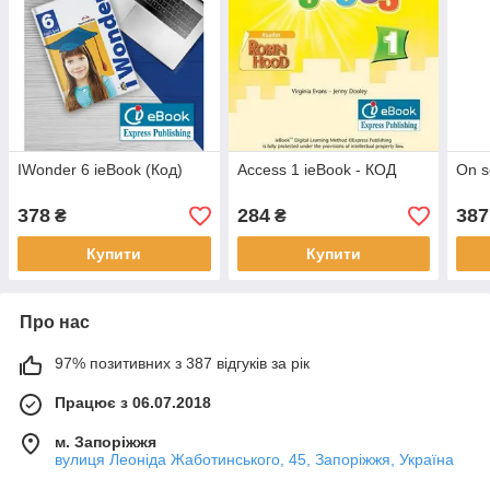
IWonder 6 ieBook (Код)
Access 1 ieBook - КОД
On s
378
284
387
₴
₴
Купити
Купити
Про нас
97% позитивних з 387 відгуків за рік
Працює з 06.07.2018
м. Запоріжжя
вулиця Леоніда Жаботинського, 45, Запоріжжя, Україна