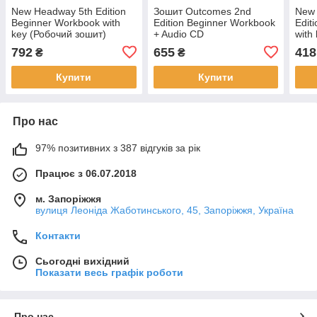
New Headway 5th Edition
Зошит Outcomes 2nd
New 
Beginner Workbook with
Edition Beginner Workbook
Edit
key (Робочий зошит)
+ Audio CD
with
RO
792
655
418
₴
₴
Купити
Купити
Про нас
97% позитивних з 387 відгуків за рік
Працює з 06.07.2018
м. Запоріжжя
вулиця Леоніда Жаботинського, 45, Запоріжжя, Україна
Контакти
Сьогодні вихідний
Показати весь графік роботи
Про нас