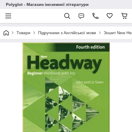
Polyglot - Магазин іноземної літератури
Товари
Підручники з Англійської мови
Зошит New Hea