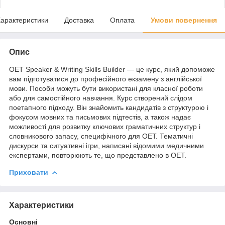
арактеристики
Доставка
Оплата
Умови повернення
Опис
OET Speaker & Writing Skills Builder — це курс, який допоможе
вам підготуватися до професійного екзамену з англійської
мови. Пособи можуть бути використані для класної роботи
або для самостійного навчання. Курс створений слідом
поетапного підходу. Він знайомить кандидатів з структурою і
фокусом мовних та письмових підтестів, а також надає
можливості для розвитку ключових граматичних структур і
словникового запасу, специфічного для OET. Тематичні
дискурси та ситуативні ігри, написані відомими медичними
експертами, повторюють те, що представлено в OET.
Приховати
Характеристики
Основні