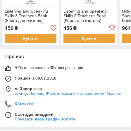
Listening and Speaking
Listening and Speaking
Unlo
Skills 3 Teacher's Book
Skills 2 Teacher's Book
Spea
(Книга для вчителя)
(Книга для вчителя)
Book
вчит
456
456
964
₴
₴
Купити
Купити
Про нас
97% позитивних з 387 відгуків за рік
Працює з 06.07.2018
м. Запоріжжя
вулиця Леоніда Жаботинського, 45, Запоріжжя, Україна
Контакти
Сьогодні вихідний
Показати весь графік роботи