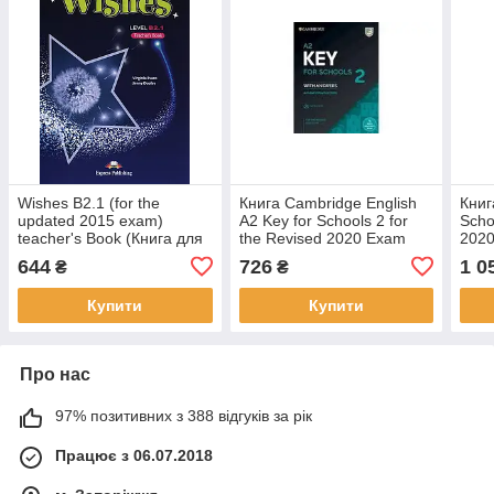
Wishes B2.1 (for the
Книга Cambridge English
Книг
updated 2015 exam)
A2 Key for Schools 2 for
Scho
teacher's Book (Книга для
the Revised 2020 Exam
2020
вчителя)
Student's Book with
Prac
644
726
1 0
₴
₴
Answers and Audio
and 
Купити
Купити
Про нас
97% позитивних з 388 відгуків за рік
Працює з 06.07.2018