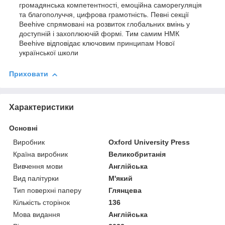
громадянськa компетентності, емоційна саморегуляція
та благополуччя, цифрова грамотність. Певні секції
Beehive спрямовані на розвиток глобальних вмінь у
доступній і захоплюючій формі. Тим самим НМК
Beehive відповідає ключовим принципам Нової
української школи
Приховати
Характеристики
Основні
Виробник
Oxford University Press
Країна виробник
Великобританія
Вивчення мови
Англійська
Вид палітурки
М'який
Тип поверхні паперу
Глянцева
Кількість сторінок
136
Мова видання
Англійська