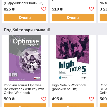
(Підручник оригінальний)
вчит
825
510
3 2
₴
₴
Купити
Купити
Подібні товари компанії
Робочий зошит Optimise
High Note 5 Workbook
Робо
B2 Workbook with key with
(робочий зошит)
B1 W
Online Workbook
Onli
509
495
509
₴
₴