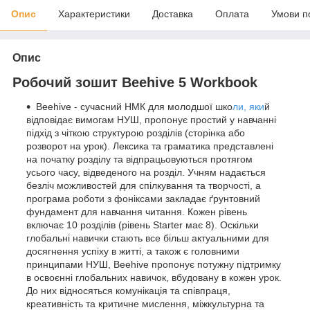
Опис
Характеристики
Доставка
Оплата
Умови п
Опис
Робочий зошит Beehive 5 Workbook
Beehive - сучасний НМК для молодшої шко
ли, яки
й
відповідає вимогам НУШ, пропонує простий у навчанні
підхід з чіткою структурою розділів (сторінка або
розворот на урок). Лексика та граматика представлені
на початку розділу та відпрацьовуються протягом
усього часу, відведеного на розділ. Учням надається
безліч можливостей для спілкування та творчості, а
програма роботи з фоніксами закладає ґрунтовний
фундамент для навчання читання. Кожен рівень
включає 10 розділів (рівень Starter має 8). Оскільки
глобальні навички стають все більш актуальними для
досягнення успіху в житті, а також є головними
принципами НУШ, Beehive пропонує потужну підтримку
в освоєнні глобальних навичок, вбудовану в кожен урок.
До них відносяться комунікація та співпраця,
креативність та критичне мислення, міжкультурна та