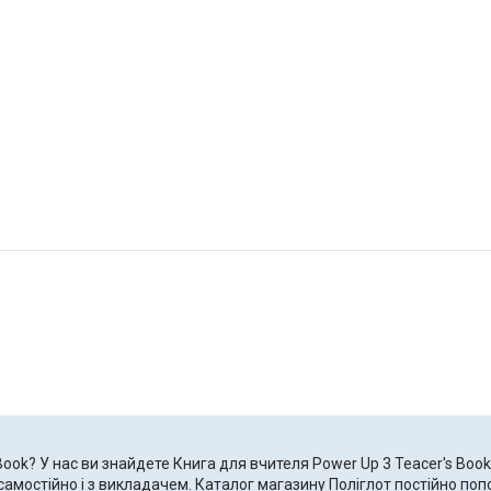
Book? У нас ви знайдете Книга для вчителя Power Up 3 Teacer's Book
амостійно і з викладачем. Каталог магазину Поліглот постійно попо