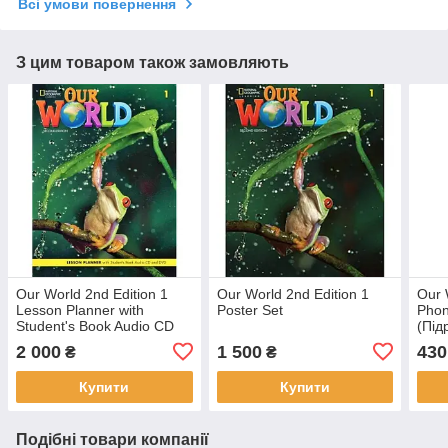
Всі умови повернення
З цим товаром також замовляють
Our World 2nd Edition 1
Our World 2nd Edition 1
Our 
Lesson Planner with
Poster Set
Phon
Student's Book Audio CD
(Під
and DVD
ориг
2 000
1 500
430
₴
₴
Купити
Купити
Подібні товари компанії