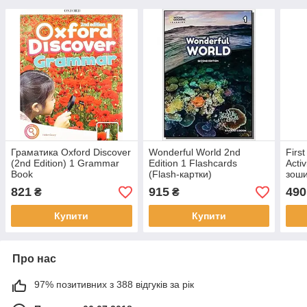
Граматика Oxford Discover
Wonderful World 2nd
Firs
(2nd Edition) 1 Grammar
Edition 1 Flashcards
Acti
Book
(Flash-картки)
зоши
821
915
490
₴
₴
Купити
Купити
Про нас
97% позитивних з 388 відгуків за рік