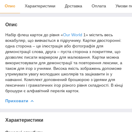
Опис
Характеристики
Доставка
Оплата
Умови п
Опис
Набір флеш карток до рівня «
Our World
1» містить весь
вокабуляр, що вивчається в підручнику. Картки двосторонні:
одна сторона – це ілюстрація або фотографія для
демонстрації слова, друга – пуста сторона з покриттям, що
дозволяє писати маркером для малювання. Картки можна
використовувати для демонстрації та повторення лексики, а
також для ігор з учнями. Висока якість зображень допоможе
утримувати увагу молодших школярів та зацікавити іх у
навчанні. Комплект доповнений брошюрою з ідеями для
лексичних і граматичних ігор різного рівня складності. В кінці
брошури є алфавітний перелік карток.
Приховати
Характеристики