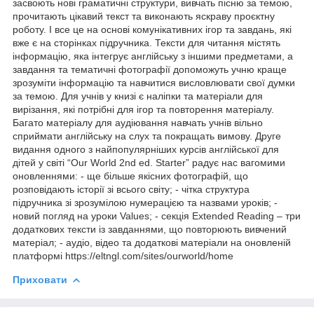
засвоють нові граматичні структури, вивчать пісню за темою,
прочитають цікавий текст та виконають яскраву проєктну
роботу. І все це на основі комунікативних ігор та завдань, які
вже є на сторінках підручника. Тексти для читання містять
інформацію, яка інтегрує англійську з іншими предметами, а
завдання та тематичні фотографії допоможуть учню краще
зрозуміти інформацію та навчитися висловлювати свої думки
за темою. Для учнів у книзі є наліпки та матеріали для
вирізання, які потрібні для ігор та повторення матеріалу.
Багато матеріалу для аудіювання навчать учнів вільно
сприймати англійську на слух та покращать вимову. Друге
видання одного з найпопулярніших курсів англійської для
дітей у світі “Our World 2nd ed. Starter” радує нас вагомими
оновленнями: - ще більше якісних фотографій, що
розповідають історії зі всього світу; - чітка структура
підручника зі зрозумілою нумерацією та назвами уроків; -
новий погляд на уроки Values; - секція Extended Reading – три
додаткових тексти із завданнями, що повторюють вивчений
матеріал; - аудіо, відео та додаткові матеріали на оновленій
платформі https://eltngl.com/sites/ourworld/home
Приховати