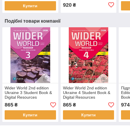
920
₴
Купити
Подібні товари компанії
Wider World 2nd edition
Wider World 2nd edition
Підр
Ukraine 3 Student Book &
Ukraine 4 Student Book &
Edit
Digital Resources
Digital Resources
Book
(Підручник - оригінал)
(Підручник - оригінал)
865
865
974
₴
₴
Купити
Купити