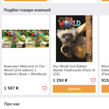
Подібні товари компанії
Комплект Welcome to Our
Our World 2nd Edition
Wond
World (2nd edition) 1
Starter Flashcards (Pack of
Edit
Student's Book + Workbook
132)
(Fla
(Підручник + робочий
1 250
915
₴
зошит - оригінал)
1 587
₴
Купити
Про нас