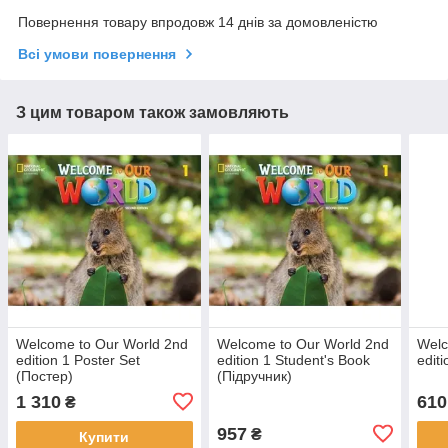
Повернення товару впродовж 14 днів за домовленістю
Всі умови повернення
З цим товаром також замовляють
Welcome to Our World 2nd
Welcome to Our World 2nd
Welc
edition 1 Poster Set
edition 1 Student's Book
edit
(Постер)
(Підручник)
1 310
610
₴
957
₴
Купити