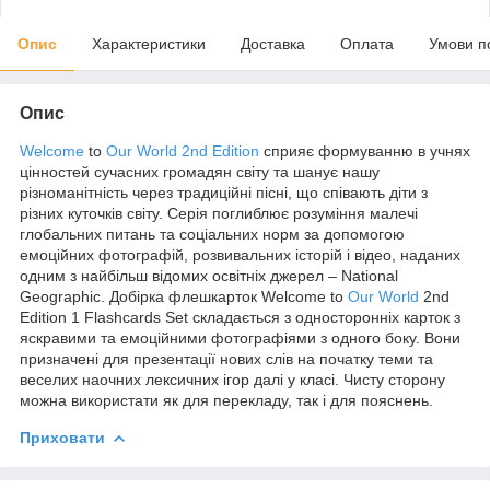
Опис
Характеристики
Доставка
Оплата
Умови п
Опис
Welcome
to
Our World 2nd Edition
сприяє формуванню в учнях
цінностей сучасних громадян світу та шанує нашу
різноманітність через традиційні пісні, що співають діти з
різних куточків світу. Серія поглиблює розуміння малечі
глобальних питань та соціальних норм за допомогою
емоційних фотографій, розвивальних історій і відео, наданих
одним з найбільш відомих освітніх джерел – National
Geographic. Добірка флешкарток Welcome to
Our World
2nd
Edition 1 Flashcards Set складається з односторонніх карток з
яскравими та емоційними фотографіями з одного боку. Вони
призначені для презентації нових слів на початку теми та
веселих наочних лексичних ігор далі у класі. Чисту сторону
можна використати як для перекладу, так і для пояснень.
Приховати