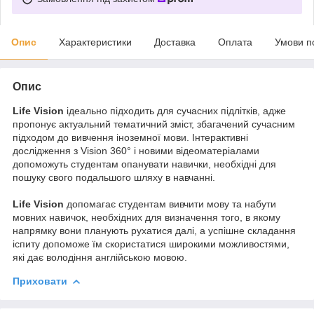
Опис
Характеристики
Доставка
Оплата
Умови п
Опис
Life Vision
ідеально підходить для сучасних підлітків, адже
пропонує актуальний тематичний зміст, збагачений сучасним
підходом до вивчення іноземної мови. Інтерактивні
дослідження з Vision 360° і новими відеоматеріалами
допоможуть студентам опанувати навички, необхідні для
пошуку свого подальшого шляху в навчанні.
Life Vision
допомагає студентам вивчити мову та набути
мовних навичок, необхідних для визначення того, в якому
напрямку вони планують рухатися далі, а успішне складання
іспиту допоможе їм скористатися широкими можливостями,
які дає володіння англійською мовою.
Приховати