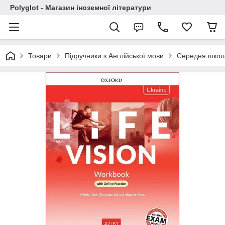
Polyglot - Магазин іноземної літератури
Товари
Підручники з Англійської мови
Середня школ