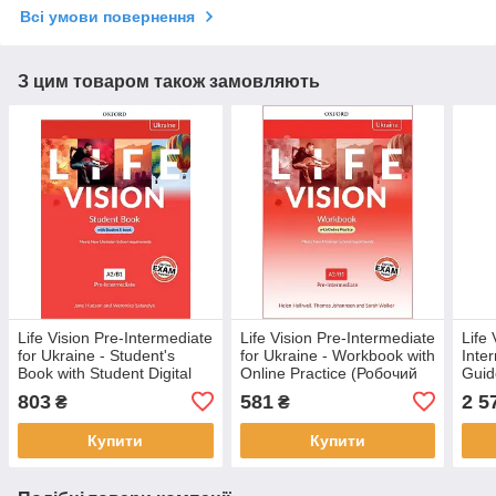
Всі умови повернення
З цим товаром також замовляють
Life Vision Pre-Intermediate
Life Vision Pre-Intermediate
Life
for Ukraine - Student's
for Ukraine - Workbook with
Inte
Book with Student Digital
Online Practice (Робочий
Guid
Resources (Підручник)
зошит)
(Кни
803
581
2 5
₴
₴
Купити
Купити