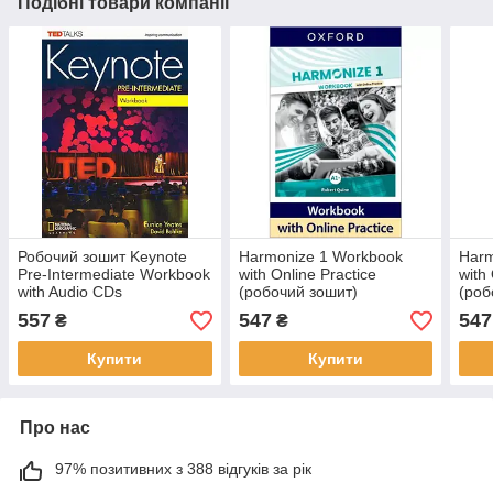
Подібні товари компанії
Робочий зошит Keynote
Harmonize 1 Workbook
Harm
Pre-Intermediate Workbook
with Online Practice
with
with Audio CDs
(робочий зошит)
(роб
557
547
547
₴
₴
Купити
Купити
Про нас
97% позитивних з 388 відгуків за рік