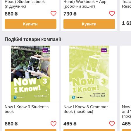
Read) Student's book
Read) Workbook + App
Teac
(підручник)
(робочий зошит)
Reso
вчит
860
730
₴
₴
1 6
Купити
Купити
Подібні товари компанії
Now I Know 3 Student's
Now I Know 3 Grammar
Now 
book
Book (посібник)
and 
(пос
860
465
465
₴
₴