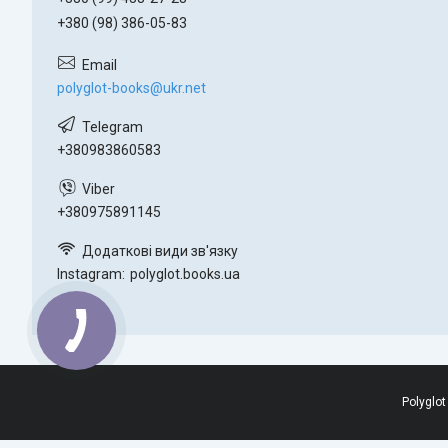
+380 (98) 386-05-83
polyglot-books@ukr.net
+380983860583
+380975891145
Instagram
polyglot.books.ua