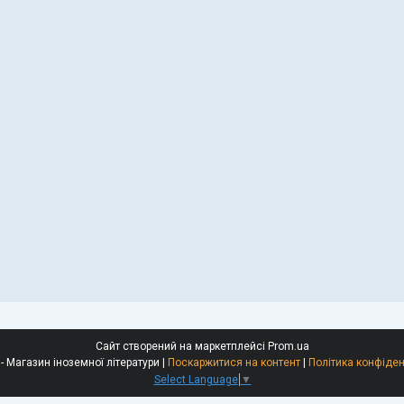
Сайт створений на маркетплейсі
Prom.ua
Polyglot - Магазин іноземної літератури |
Поскаржитися на контент
|
Політика конфіден
Select Language
▼