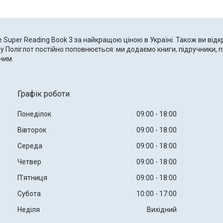
е Super Reading Book 3 за найкращою ціною в Україні. Також ви відк
у Поліглот постійно поповнюється: ми додаємо книги, підручники, п
ним.
Графік роботи
Понеділок
09:00
18:00
Вівторок
09:00
18:00
Середа
09:00
18:00
Четвер
09:00
18:00
Пʼятниця
09:00
18:00
Субота
10:00
17:00
Неділя
Вихідний