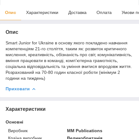
Опис
Характеристики
Доставка
Оплата
Умови п
Опис
Smart Junior for Ukraine в основу якого покладено навчання
компетенціям 21-го століття, таким як: розвиток критичного
мислення, креативність, обізнаність про світ, комунікативність,
вміння працювати в команді, комп'ютерна грамотність,
соціальна відповідальність та уміння вчитися впродовж життя.
Розрахований на 70-80 годин класної роботи (мінімум 2
години на тиждень)
Приховати
Характеристики
Основні
Виробник
MM Publications
Країна виробник
Великобританія