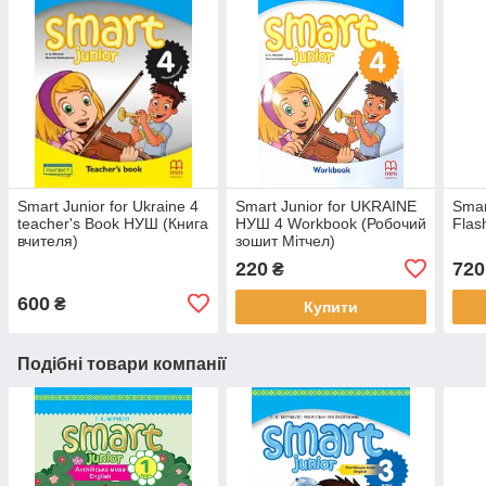
Smart Junior for Ukraine 4
Smart Junior for UKRAINE
Smar
teacher's Book НУШ (Книга
НУШ 4 Workbook (Робочий
Flas
вчителя)
зошит Мітчел)
220
720
₴
600
₴
Купити
Подібні товари компанії