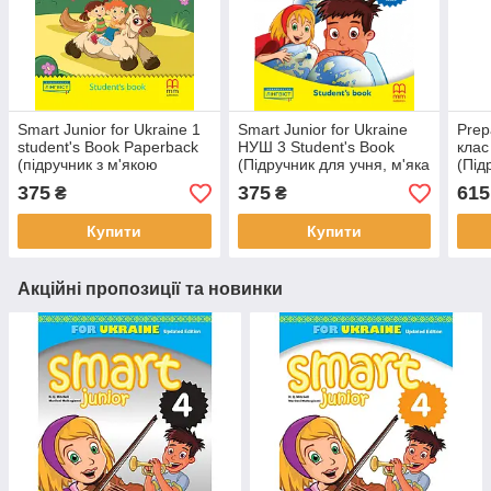
Smart Junior for Ukraine 1
Smart Junior for Ukraine
Prep
student's Book Paperback
НУШ 3 Student's Book
клас
(підручник з м'якою
(Підручник для учня, м'яка
(Під
обкладинкою)
обкладинка)
обкл
375
375
615
₴
₴
Купити
Купити
Акційні пропозиції та новинки