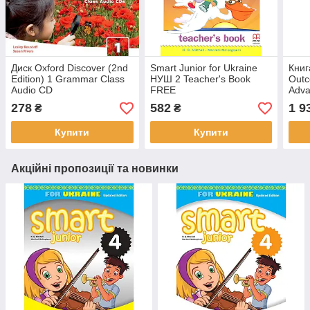
Диск Oxford Discover (2nd
Smart Junior for Ukraine
Книг
Edition) 1 Grammar Class
НУШ 2 Teacher's Book
Outc
Audio CD
FREE
Adva
Clas
278
582
1 9
₴
₴
Купити
Купити
Акційні пропозиції та новинки