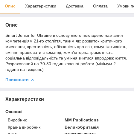
Опис
Характеристики
Доставка
Оплата
Умови п
Опис
Smart Junior for Ukraine в основу якого покладено навчання
компетенціям 21-го століття, таким як: розвиток критичного
мислення, креативність, обізнаність про світ, комунікативність,
вміння працювати в команді, комп'ютерна грамотність,
соціальна відповідальність та уміння вчитися впродовж життя.
Розрахований на 70-80 годин класної роботи (мінімум 2
години на тиждень)
Приховати
Характеристики
Основні
Виробник
MM Publications
Країна виробник
Великобританія