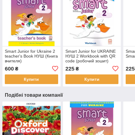
Smart Junior for Ukraine 2
Smart Junior for UKRAINE
Smar
teacher's Book НУШ (Книга
НУШ 2 Workbook with QR
Smar
вчителя)
code (робочий зошит)
600
225
225
₴
₴
Купити
Купити
Подібні товари компанії