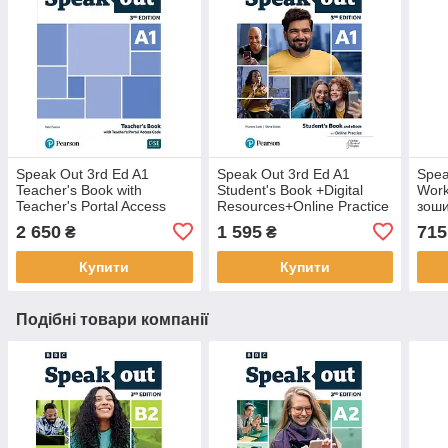
Speak Out 3rd Ed A1
Speak Out 3rd Ed A1
Spea
Teacher's Book with
Student's Book +Digital
Work
Teacher's Portal Access
Resources+Online Practice
зоши
Code (книга вчителя з
(підручник з кодом -
2 650
1 595
715
₴
₴
кодом)
оригінал)
Купити
Купити
Подібні товари компанії