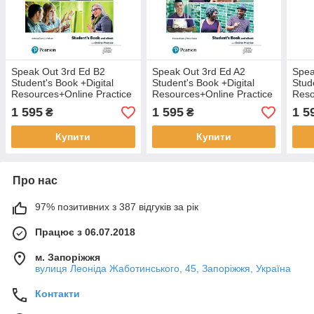
Speak Out 3rd Ed B2
Speak Out 3rd Ed A2
Spea
Student's Book +Digital
Student's Book +Digital
Stud
Resources+Online Practice
Resources+Online Practice
Reso
(підручник з кодом -
(підручник з кодом -
(під
1 595
1 595
1 5
₴
₴
оригінал)
оригінал)
ориг
Купити
Купити
Про нас
97% позитивних з 387 відгуків за рік
Працює з 06.07.2018
м. Запоріжжя
вулиця Леоніда Жаботинського, 45, Запоріжжя, Україна
Контакти