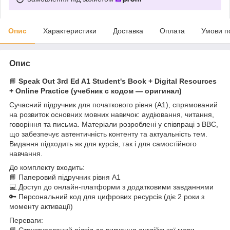
Опис
Характеристики
Доставка
Оплата
Умови п
Опис
📘
Speak Out 3rd Ed A1 Student's Book + Digital Resources
+ Online Practice (учебник с кодом — оригинал)
Сучасний підручник для початкового рівня (A1), спрямований
на розвиток основних мовних навичок: аудіювання, читання,
говоріння та письма. Матеріали розроблені у співпраці з BBC,
що забезпечує автентичність контенту та актуальність тем.
Видання підходить як для курсів, так і для самостійного
навчання.
До комплекту входить:
📘 Паперовий підручник рівня A1
💻 Доступ до онлайн-платформи з додатковими завданнями
🔑 Персональний код для цифрових ресурсів (діє 2 роки з
моменту активації)
Переваги:
📘 Структурований підхід до вивчення англійської мови