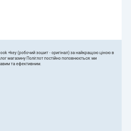
book +key (робочий зошит - оригінал) за найкращою ціною в
талог магазину Поліглот постійно поповнюється: ми
ікавим та ефективним.