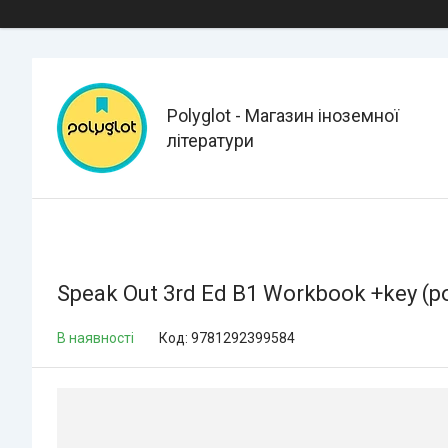
Polyglot - Магазин іноземної
літератури
Speak Out 3rd Ed B1 Workbook +key (р
В наявності
Код:
9781292399584