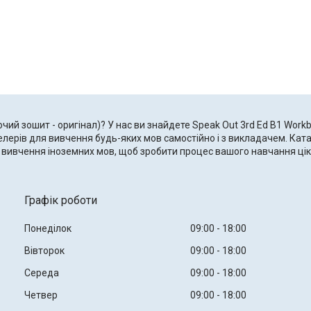
очий зошит - оригінал)? У нас ви знайдете Speak Out 3rd Ed B1 Work
тселерів для вивчення будь-яких мов самостійно і з викладачем. Ка
для вивчення іноземних мов, щоб зробити процес вашого навчання ц
Графік роботи
Понеділок
09:00
18:00
Вівторок
09:00
18:00
Середа
09:00
18:00
Четвер
09:00
18:00