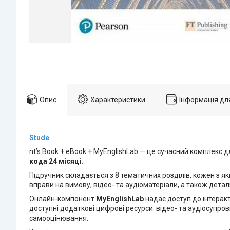
Опис
Характеристики
Інформація дл
Stude
nt’s Book + eBook + MyEnglishLab — це сучасний комплекс 
кода 24 місяці.
Підручник складається з 8 тематичних розділів, кожен з я
вправи на вимову, відео- та аудіоматеріали, а також детал
Онлайн-компонент
MyEnglishLab
надає доступ до інтерак
доступні додаткові цифрові ресурси: відео- та аудіосупров
самооцінювання.