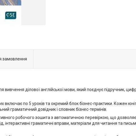
я замовлення
для вивчення ділової англійської мови, який поєднує підручник, ци
ких включає по 5 уроків та окремий блок бізнес-практики. Кожен юн
ьний граматичний довідник і словник бізнес-термінів.
тивного робочого зошита з автоматичною перевіркою, що дозволяє 
ід, інтерактивні граматичні вправи, матеріали для читання та пись