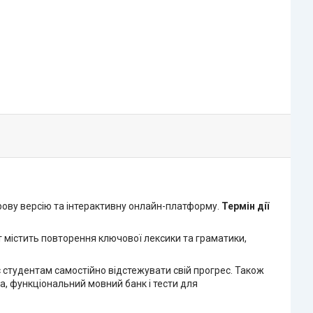
фрову версію та інтерактивну онлайн-платформу.
Термін дії
іт містить повторення ключової лексики та граматики,
студентам самостійно відстежувати свій прогрес. Також
ма, функціональний мовний банк і тести для