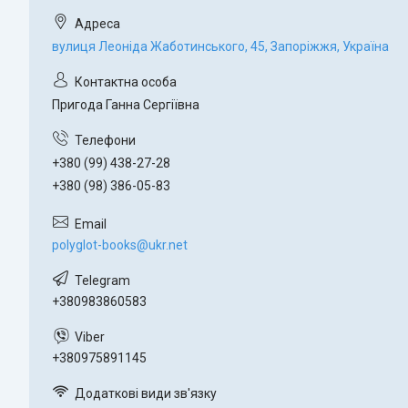
вулиця Леоніда Жаботинського, 45, Запоріжжя, Україна
Пригода Ганна Сергіївна
+380 (99) 438-27-28
+380 (98) 386-05-83
polyglot-books@ukr.net
+380983860583
+380975891145