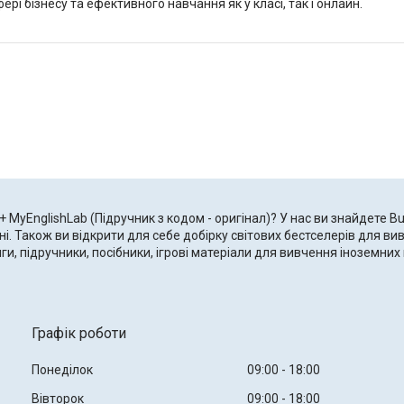
рі бізнесу та ефективного навчання як у класі, так і онлайн.
+ MyEnglishLab (Підручник з кодом - оригінал)? У нас ви знайдете Bu
ні. Також ви відкрити для себе добірку світових бестселерів для в
и, підручники, посібники, ігрові матеріали для вивчення іноземни
Графік роботи
Понеділок
09:00
18:00
Вівторок
09:00
18:00