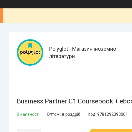
Polyglot - Магазин іноземної
літератури
Business Partner C1 Coursebook + ebo
В наявності
Оптом і в роздріб
Код:
9781292393001