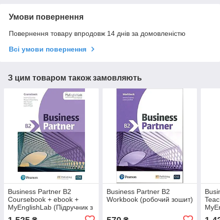
Умови повернення
Повернення товару впродовж 14 днів за домовленістю
Всі умови повернення
З цим товаром також замовляють
Business Partner B2
Business Partner B2
Busi
Coursebook + ebook +
Workbook (робочий зошит)
Teac
MyEnglishLab (Підручник з
MyEn
кодом - оригінал)
вчит
1 525
570
1 4