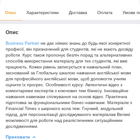
Опис
Характеристики
Доставка
Оплата
Умови п
Опис
Business Partner
не дає ніяких знань до будь-якої конкретної
професії, він призначений для студентів, які не мають досвіду
роботи. Курс також пропонує безліч порад та альтернативних
способів використання матеріалу для тих студентів, які вже
працюють. Кожен рівень записується в навчальний план,
заснований за Глобальну шкалою навчання англійської мови
для професійного англійської мови, щоб допомогти учням
оцінити їх прогрес. Особливості курсу: Автентичні відео з
коментарями експертів з ключових тим бізнесу. Інноваційне
навчання навичкам спілкування на основі відео. Практична
підготовка за функціональними бізнес-навичкам. Матеріали з
Financial Times з широкого кола тем. Гнучкий, модульний
підхід, для персоналізації досліджуваного матеріалав Великі
можливості для роботи над реалістичними ситуаційними
дослідженнями.
Приховати