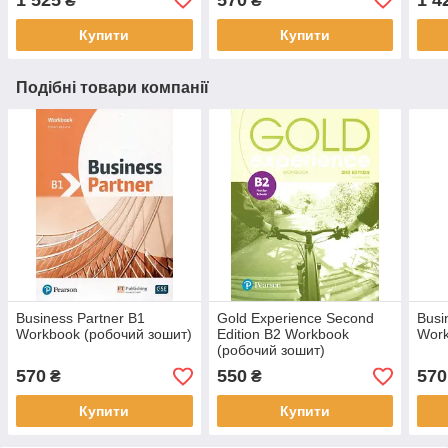
₴
₴
Купити
Купити
Подібні товари компанії
Business Partner B1
Gold Experience Second
Busi
Workbook (робочий зошит)
Edition B2 Workbook
Work
(робочий зошит)
570
550
570
₴
₴
Купити
Купити