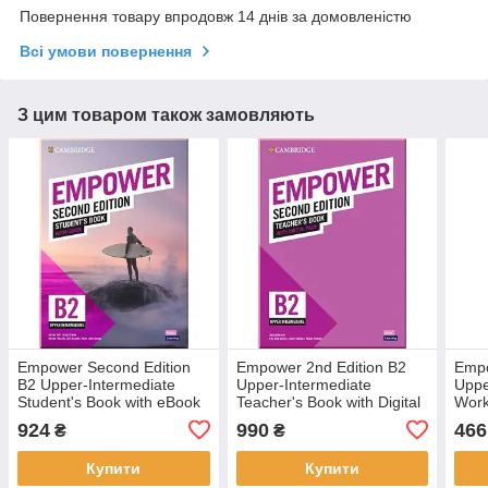
Повернення товару впродовж 14 днів за домовленістю
Всі умови повернення
З цим товаром також замовляють
Empower Second Edition
Empower 2nd Edition B2
Empo
B2 Upper-Intermediate
Upper-Intermediate
Uppe
Student's Book with eBook
Teacher's Book with Digital
Work
(Підручник з кодом)
Pack (Книга для вчителя з
(Роб
924
990
466
₴
₴
кодом)
ориг
Купити
Купити