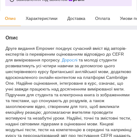
Опис
Характеристики
Доставка
Оплата
Умови п
Опис
Друге видання Empower поєднує сучасний вміст від авторів-
експертів із перевіреним оцінюванням відповідно до CEFR
для вимірювання прогресу.
Дорослі
та молоді студенти
розвиватимуть усі чотири навички за допомогою цього
шестирівневого курсу британської англійської мови, додатково
вдосконаленого онлайн-контентом на платформі Cambridge
One. Надійне оцінювання, інтегроване в курс, означає, що
учні завжди працюють над досягненням вимірюваної мети.
Підручник для студента та електронна книга із зображеннями
та текстами, що спонукають до роздумів, а також
захоплюючим відео, створеним для того, щоб викликати
емоційну реакцію; допомагаючи вчителям проводити
мотивуючі та незабутні уроки. Надійні, точні та змістовні тести,
надані світовими лідерами в оцінюванні мови. Кінцеві
модульні тести, тести на компетенцію в середині та наприкінці
курсу та персоналізований звіт про тестування CEFR надають