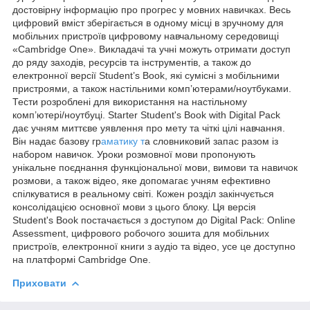
достовірну інформацію про прогрес у мовних навичках. Весь
цифровий вміст зберігається в одному місці в зручному для
мобільних пристроїв цифровому навчальному середовищі
«Cambridge One». Викладачі та учні можуть отримати доступ
до ряду заходів, ресурсів та інструментів, а також до
електронної версії Student’s Book, які сумісні з мобільними
пристроями, а також настільними комп’ютерами/ноутбуками.
Тести розроблені для використання на настільному
комп’ютері/ноутбуці. Starter Student's Book with Digital Pack
дає учням миттєве уявлення про мету та чіткі цілі навчання.
Він надає базову гр
аматику т
а словниковий запас разом із
набором навичок. Уроки розмовної мови пропонують
унікальне поєднання функціональної мови, вимови та навичок
розмови, а також відео, яке допомагає учням ефективно
спілкуватися в реальному світі. Кожен розділ закінчується
консолідацією основної мови з цього блоку. Ця версія
Student's Book постачається з доступом до Digital Pack: Online
Assessment, цифрового робочого зошита для мобільних
пристроїв, електронної книги з аудіо та відео, усе це доступно
на платформі Cambridge One.
Приховати