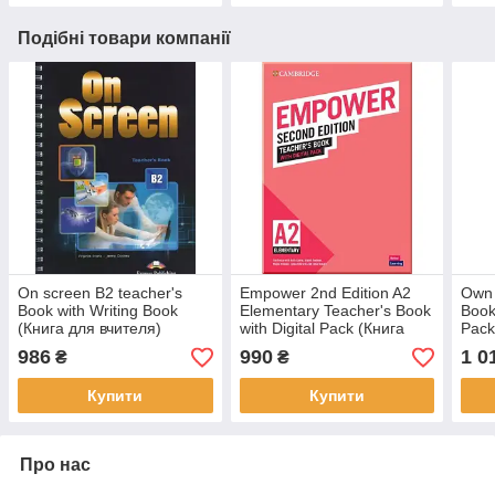
Подібні товари компанії
On screen B2 teacher's
Empower 2nd Edition A2
Own 
Book with Writing Book
Elementary Teacher's Book
Book
(Книга для вчителя)
with Digital Pack (Книга
Pack
для вчителя з кодом)
986
990
1 0
₴
₴
Купити
Купити
Про нас