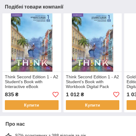
Подібні товари компанії
Think Second Edition 1 - А2
Think Second Edition 1 - A2
Gold
Student's Book with
Student's Book with
Edit
Interactive eBook
Workbook Digital Pack
Digi
(Підручник)
(Підручник з кодом)
(під
835
1 012
1 0
₴
₴
Купити
Купити
Про нас
97% позитивних з 388 відгуків за рік