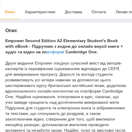
Опис
Характеристики
Доставка
Оплата
Умови п
Опис
Empower Second Edition A2 Elementary Student's Book
with eBook - Підручник з кодом до онлайн версії книги +
аудіо та відео на пл
атформі
Cambridge One.
Друге видання Empower поєднує сучасний вміст від авторів-
експертів із перевіреним оцінюванням відповідно до CEFR
для вимірювання прогресу. Дорослі та молоді студенти
розвиватимуть усі чотири навички за допомогою цього
шестирівневого курсу британської англійської мови, додатково
вдосконаленого онлайн-контентом на платформі Cambridge
One. Надійне оцінювання, інтегроване в курс, означає, що
учні завжди працюють над досягненням вимірюваної мети.
Підручник для студента та електронна книга із зображеннями
та текстами, що спонукають до роздумів, а також
захоплюючим відео, створеним для того, щоб викликати
емоційну реакцію; допомагаючи вчителям проводити
мотивуючі та незабутні уроки. Надійні, точні та змістовні тести,