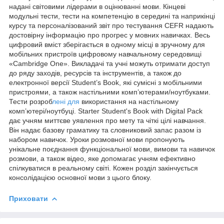
надані світовими лідерами в оцінюванні мови. Кінцеві
модульні тести, тести на компетенцію в середині та наприкінці
курсу та персоналізований звіт про тестування CEFR надають
достовірну інформацію про прогрес у мовних навичках. Весь
цифровий вміст зберігається в одному місці в зручному для
мобільних пристроїв цифровому навчальному середовищі
«Cambridge One». Викладачі та учні можуть отримати доступ
до ряду заходів, ресурсів та інструментів, а також до
електронної версії Student’s Book, які сумісні з мобільними
пристроями, а також настільними комп’ютерами/ноутбуками.
Тести розроб
лені для
використання на настільному
комп’ютері/ноутбуці. Starter Student's Book with Digital Pack
дає учням миттєве уявлення про мету та чіткі цілі навчання.
Він надає базову граматику та словниковий запас разом із
набором навичок. Уроки розмовної мови пропонують
унікальне поєднання функціональної мови, вимови та навичок
розмови, а також відео, яке допомагає учням ефективно
спілкуватися в реальному світі. Кожен розділ закінчується
консолідацією основної мови з цього блоку.
Приховати