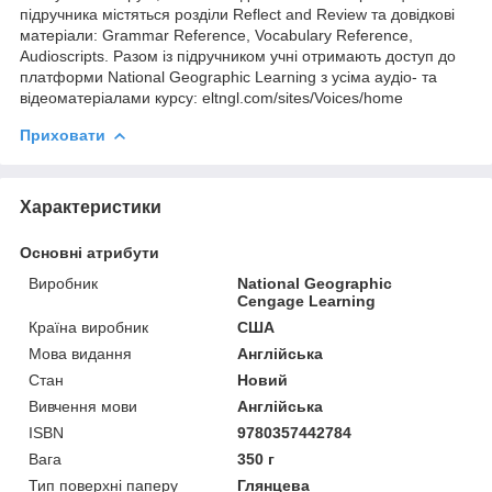
підручника містяться розділи Reflect and Review та довідкові
матеріали: Grammar Reference, Vocabulary Reference,
Audioscripts. Разом із підручником учні отримають доступ до
платформи National Geographic Learning з усіма аудіо- та
відеоматеріалами курсу: eltngl.com/sites/Voices/home
Приховати
Характеристики
Основні атрибути
Виробник
National Geographic
Cengage Learning
Країна виробник
США
Мова видання
Англійська
Стан
Новий
Вивчення мови
Англійська
ISBN
9780357442784
Вага
350 г
Тип поверхні паперу
Глянцева