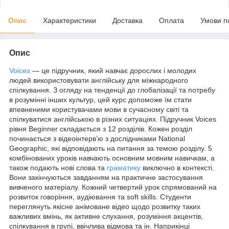
Опис
Характеристики
Доставка
Оплата
Умови п
Опис
Voices
— це підручник, який навчає дорослих і молодих
людей використовувати англійську для міжнародного
спілкування. З огляду на тенденції до глобалізації та потребу
в розумінні інших культур, цей курс допоможе їм стати
впевненими користувачами мови в сучасному світі та
спілкуватися англійською в різних ситуаціях. Підручник Voices
рівня Beginner складається з 12 розділів. Кожен розділ
починається з відеоінтерв’ю з дослідниками National
Geographic, які відповідають на питання за темою розділу. 5
комбінованих уроків навчають основним мовним навичкам, а
також подають нові слова та
граматику
виключно в контексті.
Вони закінчуються завданням на практичне застосування
вивченого матеріалу. Кожний четвертий урок спрямований на
розвиток говоріння, аудіювання та soft skills. Студенти
переглянуть якісне анімоване відео щодо розвитку таких
важливих вмінь, як активне слухання, розуміння акцентів,
спілкування в групі, ввічлива відмова та ін. Наприкінці