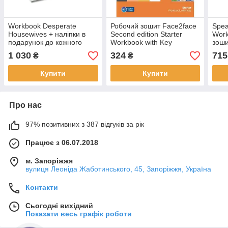
Workbook Desperate
Робочий зошит Face2face
Spea
Housewives + наліпки в
Second edition Starter
Work
подарунок до кожного
Workbook with Key
зоши
робочого зошита
1 030
324
715
₴
₴
Купити
Купити
Про нас
97% позитивних з 387 відгуків за рік
Працює з 06.07.2018
м. Запоріжжя
вулиця Леоніда Жаботинського, 45, Запоріжжя, Україна
Контакти
Сьогодні вихідний
Показати весь графік роботи