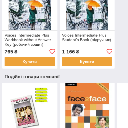
Voices Intermediate Plus
Voices Intermediate Plus
Workbook without Answer
Student's Book (підручник)
Key (робочий зошит)
765
1 166
₴
₴
Купити
Купити
Подібні товари компанії