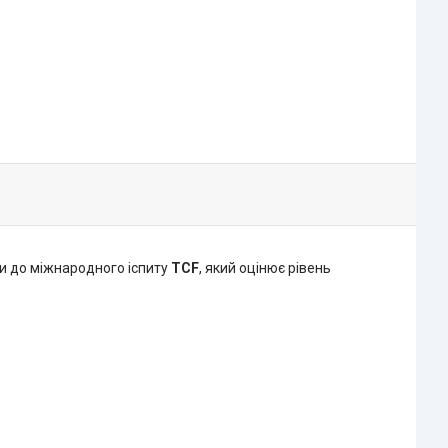
ки до міжнародного іспиту
TCF
, який оцінює рівень