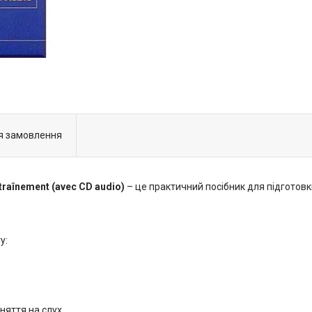
я замовлення
ntraînement (avec CD audio)
– це практичний посібник для підготов
у:
няття на слух.