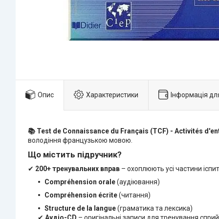
Опис
Характеристики
Інформація дл
📚 Test de Connaissance du Français (TCF) - Activités d'e
володіння французькою мовою.
Що містить підручник?
✔
200+ тренувальних вправ
– охоплюють усі частини іспит
Compréhension orale
(аудіювання)
Compréhension écrite
(читання)
Structure de la langue
(граматика та лексика)
✔
Аудіо-CD
– оригінальні записи для тренування сприй