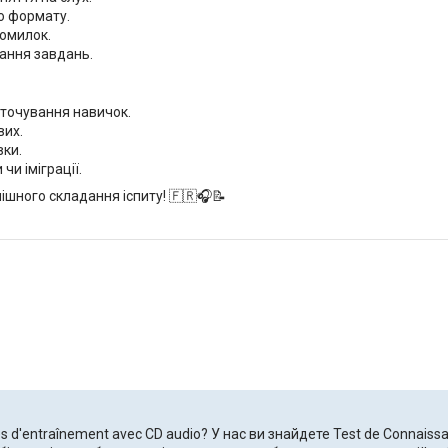
о формату.
помилок.
ання завдань.
дточування навичок.
вих.
вки.
чи іміграції.
ішного складання іспиту! 🇫🇷🎧📝
s d'entraînement avec CD audio? У нас ви знайдете Test de Connaissan