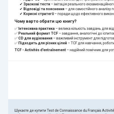
✔
Зразкові тести
– імітація реального екзаменаційног
✔
Відповіді та пояснення
– для самостійного аналізу 
✔
Корисні стратегії
– поради щодо ефективного викон
Чому варто обрати цю книгу?
✅
Інтенсивна практика
– велика кількість завдань для ві
✅
Реальний формат TCF
– завдання, аналогічні до іспито
✅
CD для аудіювання
– важливий інструмент для підгото
✅
Підходить для різних цілей
– TCF для навчання, роботи 
TCF - Activités d'entraînement
– надійний помічник для усп
Шукаєте де купити Test de Connaissance du Français Activité