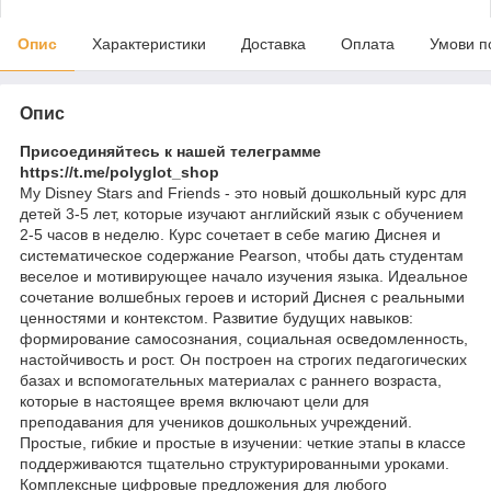
Опис
Характеристики
Доставка
Оплата
Умови п
Опис
Присоединяйтесь к нашей телеграмме
https://t.me/polyglot_shop
My Disney Stars and Friends - это новый дошкольный курс для
детей 3-5 лет, которые изучают английский язык с обучением
2-5 часов в неделю. Курс сочетает в себе магию Диснея и
систематическое содержание Pearson, чтобы дать студентам
веселое и мотивирующее начало изучения языка. Идеальное
сочетание волшебных героев и историй Диснея с реальными
ценностями и контекстом. Развитие будущих навыков:
формирование самосознания, социальная осведомленность,
настойчивость и рост. Он построен на строгих педагогических
базах и вспомогательных материалах с раннего возраста,
которые в настоящее время включают цели для
преподавания для учеников дошкольных учреждений.
Простые, гибкие и простые в изучении: четкие этапы в классе
поддерживаются тщательно структурированными уроками.
Комплексные цифровые предложения для любого