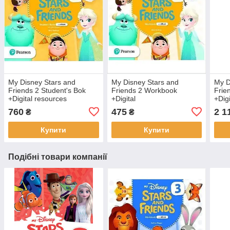
My Disney Stars and
My Disney Stars and
My D
Friends 2 Student's Bok
Friends 2 Workbook
Frie
+Digital resources
+Digital
+Dig
(підручник)
Resources(робочий зошит)
вчит
760
475
2 1
₴
₴
Купити
Купити
Подібні товари компанії