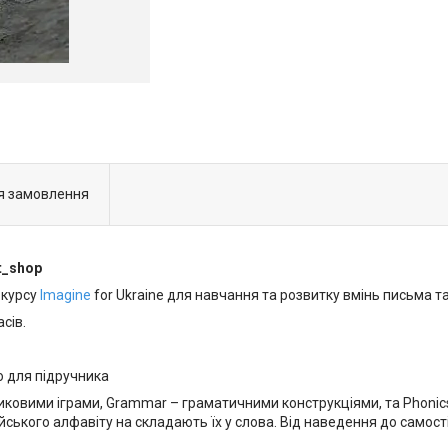
я замовлення
t_shop
 курсу
Imagine
for Ukraine для навчання та розвитку вмінь письма т
сів.
ю для підручника
ловниковими іграми, Grammar – граматичними конструкціями, та Phoni
ійського алфавіту на складають їх у слова. Від наведення до самост