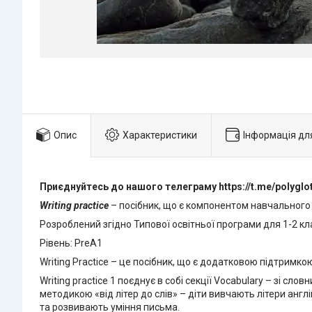
Опис
Характеристики
Інформація дл
Приєднуйтесь до нашого телеграму https://t.me/polyglo
Writing practice
– посібник, що є компонентом навчального
Розроблений згідно Типової освітньої програми для 1-2 кла
Рівень: PreA1
Writing Practice – це посібник, що є додатковою підтримко
Writing practice 1 поєднує в собі секції Vocabulary – зі с
методикою «від літер до слів» – діти вивчають літери англ
та розвивають уміння письма.