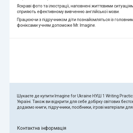
Яскраві фото та ілюстрації, наповнені життєвими ситуація
сприяють ефективному вивченню англійської мови.
Працюючи з підручником діти познайомляться із головними
фоніксами учням допоможе Mr. Imagine.
Шукаєте де купити Imagine for Ukraine НУШ 1 Writing Practi
Україні. Також ви відкрити для себе добірку світових бес
додаємо книги, підручники, посібники, ігрові матеріали 