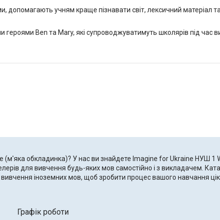
ми, допомагають учням краще пізнавати світ, лексичний матеріал та
 героями Ben та Mary, які супроводжуватимуть школярів під час ви
ce (м'яка обкладинка)? У нас ви знайдете Imagine for Ukraine НУШ 1
тселерів для вивчення будь-яких мов самостійно і з викладачем. Ка
для вивчення іноземних мов, щоб зробити процес вашого навчання ц
Графік роботи