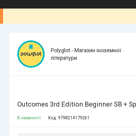
Polyglot - Магазин іноземної
літератури
Outcomes 3rd Edition Beginner SB + S
В наявності
Код:
9798214179261