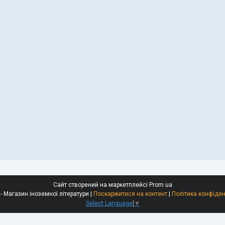
Сайт створений на маркетплейсі
Prom.ua
Polyglot - Магазин іноземної літератури |
Поскаржитися на контент
|
Політика конфіден
Select Language
▼