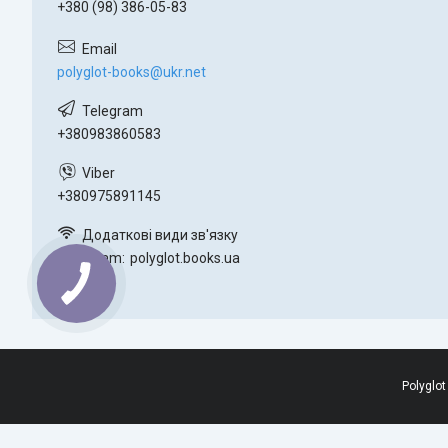
+380 (98) 386-05-83
polyglot-books@ukr.net
+380983860583
+380975891145
Instagram
polyglot.books.ua