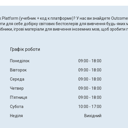
 Platform (учебник + код к платформе)? У нас ви знайдете Outcomes 
ти для себе добірку світових бестселерів для вивчення будь-яких 
сібники, ігрові матеріали для вивчення іноземних мов, щоб зробит
Графік роботи
Понеділок
09:00
18:00
Вівторок
09:00
18:00
Середа
09:00
18:00
Четвер
09:00
18:00
Пʼятниця
09:00
18:00
Субота
10:00
17:00
Неділя
Вихідний