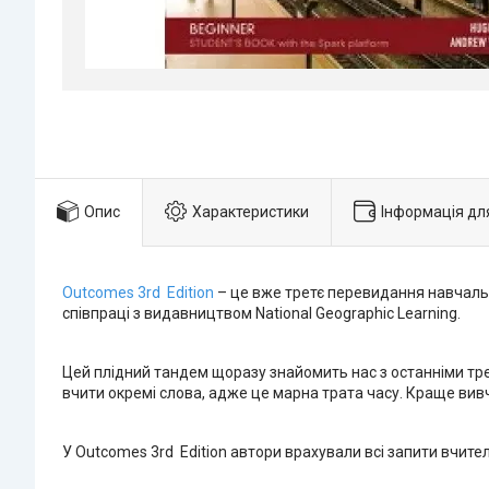
Опис
Характеристики
Інформація дл
Outcomes 3rd Edition
– це вже третє перевидання навчально
співпраці з видавництвом National Geographic Learning.
Цей плідний тандем щоразу знайомить нас з останніми трен
вчити окремі слова, адже це марна трата часу. Краще вивча
У Outcomes 3rd Edition автори врахували всі запити вчител