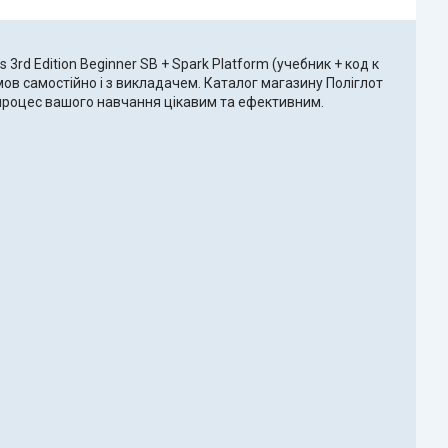
3rd Edition Beginner SB + Spark Platform (учебник + код к
мов самостійно і з викладачем. Каталог магазину Поліглот
и процес вашого навчання цікавим та ефективним.