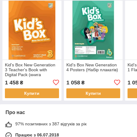
Kid's Box New Generation
Kid's Box New Generation
Kid'
3 Teacher's Book with
4 Posters (Набір плакатів)
1 Fl
Digital Pack (книга
вчителя)
1 458
1 058
1 0
₴
₴
Купити
Купити
Про нас
97% позитивних з 387 відгуків за рік
Працює з 06.07.2018