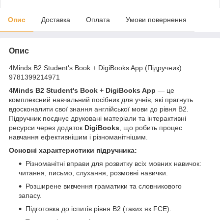
Опис
Доставка
Оплата
Умови повернення
Опис
4Minds B2 Student's Book + DigiBooks App (Підручник)
9781399214971
4Minds B2 Student's Book + DigiBooks App
— це
комплексний навчальний посібник для учнів, які прагнуть
вдосконалити свої знання англійської мови до рівня B2.
Підручник поєднує друковані матеріали та інтерактивні
ресурси через додаток
DigiBooks
, що робить процес
навчання ефективнішим і різноманітнішим.
Основні характеристики підручника:
Різноманітні вправи для розвитку всіх мовних навичок:
читання, письмо, слухання, розмовні навички.
Розширене вивчення граматики та словникового
запасу.
Підготовка до іспитів рівня B2 (таких як FCE).