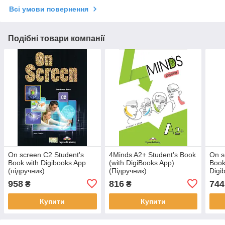
Всі умови повернення
Подібні товари компанії
On screen C2 Student's
4Minds A2+ Student's Book
On s
Book with Digibooks App
(with DigiBooks App)
Book
(підручник)
(Підручник)
Digi
958
816
744
₴
₴
Купити
Купити