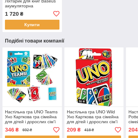
Ліхтарик для книг Baseus
акумуляторна
1 720
₴
Купити
Подібні товари компанії
Настільна гра UNO Teams
Настільна гра UNO Wild
Наст
Уно Карткова гра сімейна
Уно Карткова гра сімейна
Pott
для дітей і дорослих сім'ї
для дітей і дорослих сім'ї
сіме
English команди для груп
English з доповненнями
доро
346
209
204
₴
₴
692 ₴
418 ₴
Потт