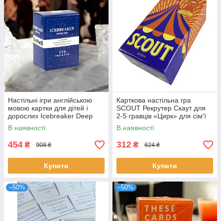
Настільні ігри англійською
Карткова настільна гра
мовою картки для дітей і
SCOUT Рекрутер Скаут для
дорослих Icebreaker Deep
2-5 гравців «Цирк» для сім'ї
Talk English Board games eng
або компанії
В наявності
В наявності
454
312
₴
₴
908 ₴
624 ₴
Купити
Купити
–50%
–50%