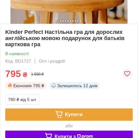
Kinder Perfect Настільна гра для дорослих
англійською мовою подарунок для батьків
карткова гра
В наявності
Код: BG1727
Опт і роздріб
795
₴
1 590 ₴
Економія
795 ₴
Залишилось
12 днів
780 ₴
від 5 шт.
Купити
або
Купити з