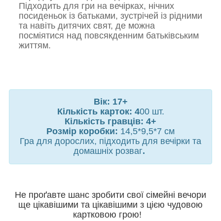
Підходить для гри на вечірках, нічних
посиденьок із батьками, зустрічей із рідними
та навіть дитячих свят, де можна
посміятися над повсякденним батьківським
життям.
Вік: 17+
Кількість карток: 4
00 шт.
Кількість гравців: 4+
Розмір коробки:
14,5*9,5*7 см
Гра для дорослих, підходить для вечірки та
домашніх розваг
.
Не проґавте шанс зробити свої сімейні вечори
ще цікавішими та цікавішими з цією чудовою
картковою грою!