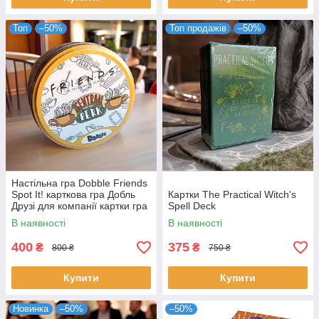
Топ
–50%
Топ продажів
–50%
Настільна гра Dobble Friends
Spot It! карткова гра Добль
Картки The Practical Witch's
Друзі для компанії картки гра
Spell Deck
для дорослих eng
В наявності
В наявності
400
375
₴
₴
800 ₴
750 ₴
Купити
Купити
Новинка
–50%
–50%