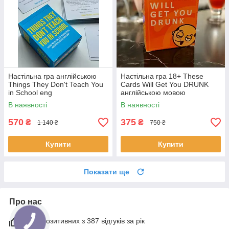
Настільна гра англійською
Настільна гра 18+ These
Things They Don't Teach You
Cards Will Get You DRUNK
in School eng
англійською мовою
алкогольні для дорослих Eng
В наявності
В наявності
570
375
₴
₴
1 140 ₴
750 ₴
Купити
Купити
Показати ще
Про нас
97% позитивних з 387 відгуків за рік