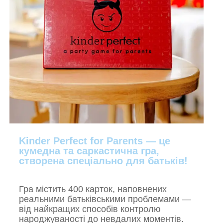
Kinder Perfect for Parents — це
кумедна та саркастична гра,
створена спеціально для батьків!
Гра містить 400 карток, наповнених
реальними батьківськими проблемами —
від найкращих способів контролю
народжуваності до невдалих моментів.