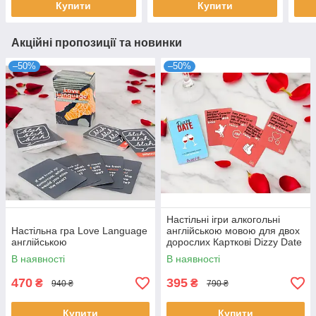
Купити
Купити
Акційні пропозиції та новинки
–50%
–50%
Настільні ігри алкогольні
Настільна гра Love Language
англійською мовою для двох
англійською
дорослих Карткові Dizzy Date
English Board games eng
В наявності
В наявності
470
395
₴
₴
940 ₴
790 ₴
Купити
Купити